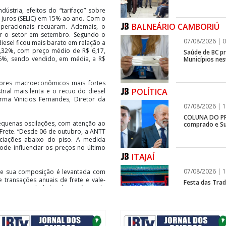
stria, efeitos do “tarifaço” sobre
 juros (SELIC) em 15% ao ano. Com o
BALNEÁRIO CAMBORIÚ
peracionais recuaram. Ademais, o
er o setor em setembro. Segundo o
07/08/2026 | 0
diesel ficou mais barato em relação a
,32%, com preço médio de R$ 6,17,
Saúde de BC p
16%, sendo vendido, em média, a R$
Municípios ne
tores macroeconômicos mais fortes
POLÍTICA
trial mais lenta e o recuo do diesel
rma Vinicios Fernandes, Diretor da
07/08/2026 | 1
COLUNA DO PRI
equenas oscilações, com atenção ao
comprado e Su
rete. “Desde 06 de outubro, a ANTT
gociações abaixo do piso. A medida
ode influenciar os preços no último
ITAJAÍ
07/08/2026 | 1
 e sua composição é levantada com
 transações anuais de frete e vale-
Festa das Trad
. A marca da linha de negócios de
estreia, e Reg
especializada na gestão e pagamento
e rodoviário de carga e líder no
ágio.
BALNEÁRIO CAMBORIÚ