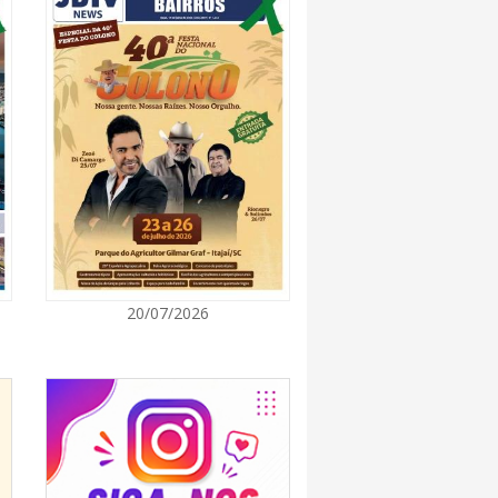
7:00
rça descarte sustentável com envio de 330
s à logística reversa
7:00
va estratégias de marketing e vendas ao
 Brusque
7:00
20/07/2026
 Itapema segue com credenciamento aberto
e produtores culturais
7:00
taca no IDEB e conquista melhor resultado da