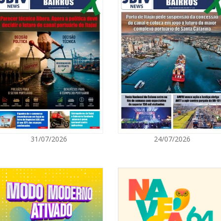
07/08/2026 | 0
Ambiental refo
quilos de pilha
 na América Latina, representada no
bem e Taggy. Possui mais de 30 anos
 e negócios a uma mobilidade mais
35 mil empresas clientes e uma frota
GERAL
tecem quase 2,5 bilhões de litros de
ete e vale-pedágio, possui mais de 3
07/08/2026 | 0
neiros atendidos que correspondem a
Jordan Hang le
raças de pedágio em todo o Brasil.
InspiraBQ, em
para o mercado o Índice de Preços
 nacional sobre a variação do preço
red Repom (IFR), um estudo sobre o
ITAPEMA
07/08/2026 | 0
31/07/2026
24/07/2026
al líder para serviços e meios de
Prefeitura de
iária para pessoas no trabalho,
para artistas 
e mais de 2 milhões de comerciantes
o de empresas-clientes.
ITAPEMA
edmobilidade.com.br/
07/08/2026 | 0
Itapema se des
.com.br/
região