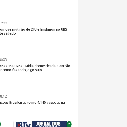
7:00
romove mutirão de DIU e Implanon na UBS
ste sábado
8:03
SCO PARAÍSO: Mídia domesticada, Centrão
premo fazendo jogo sujo
8:12
ições Brasileiras reúne 4.145 pessoas na
inaldo Sama sobe ao palco nesta sexta, às 19h