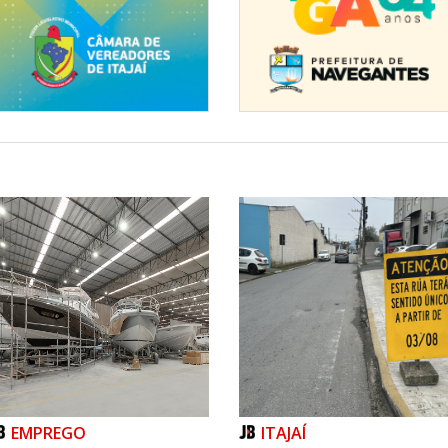
og
ticket.log/.
cket-log/
.br/
ficial
drepom.oficial/
/repomsa/
/UC0_lMCHln6cClw4wJoUCwUw.
EMPREGO
ITAJAÍ