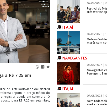
07/08/2026 | 0
Festival de Mús
três workshops
ITAJAÍ
07/08/2026 | 1
Defesa Civil d
marés com no
NAVEGANTES
07/08/2026 | 0
Navegantes ce
Ferrugem, Ban
ga a R$ 7,25 em
ITAJAÍ
dice de Frete Rodoviário da Edenred
lataforma Repom, o preço médio do
07/08/2026 | 0
u a registrar queda em setembro. O
 agosto para R$ 7,25 em setembro,
Nem toda violê
alerta da viol