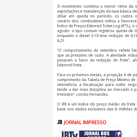
O movimento combina o menor ritmo da indú
exportações e manutenção da taxa básica de
dólar em queda no período, os custos o
cenário dos combustíveis voltou a favorec
Índice de Preços Edenred Ticket Log (IPTL), o 
agosto: o tipo comum registrou queda de 0
enquanto o diesel S-10 teve redução de 0,
6,21.
“O comportamento de setembro reflete fa
que as pressões de custo. A atividade indus
pesaram a favor da redução do frete”, afi
Edenred Frete.
Para os próximos meses, a projeção é de p
cumprimento da Tabela de Preço Mínimo de F
intensificou a fiscalização para coibir ne
tende a dar mais disciplina ao mercado e p
trimestre”, conclui Fernandes.
O IFR é um índice do preço médio do frete
base nos dados exclusivos das 8 milhões de
pedágio administradas pela Edenred Repom
Mobilidade da Edenred Brasil, há 30 anos é 
JORNAL IMPRESSO
de despesas para o mercado de transport
segmento de pagamento de frete e vale-ped