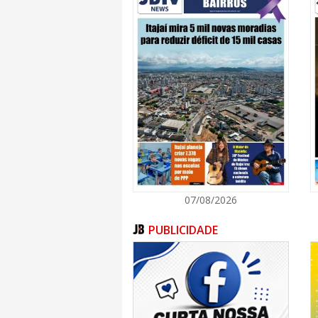
Sobre a Edenred Mobilidade
A Edenred é líder em soluções de mobilidade
Brasil pelas marcas Ticket Log, Repom, Pag
de experiência no País e conecta pessoas
eficiente e sustentável. Conta com mais de 
gerenciada de 1 milhão de veículos, que abas
combustível por ano. Apenas em gestão de fr
mil empresas clientes, 1 milhão de caminho
8 milhões de transações anuais e 100% das p
As marcas desenvolvem e disponibilizam 
Edenred Ticket Log (IPTL), com uma análise
dos combustíveis, e o Índice de Frete Eden
preço médio do frete e sua composição.
07/08/2026
No mundo, a Edenred é a plataforma digit
pagamento, que atua como a companhia d
PUBLICIDADE
conectando mais de 60 milhões de usuários 
parceiros, em 45 países, por meio de 1 milhã
Saiba mais:
Site Edenred Mobilidade: https://www.edenr
Site Edenred Ticket Log: https://www.ticketlog