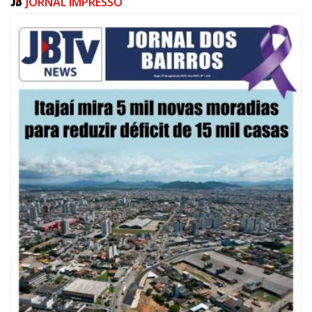
JORNAL IMPRESSO
07/08/2026 | 10:15
Defesa Civil de Itajaí e Univali ampliam monitoramento das marés com
novo marégrafo
NAVEGANTES