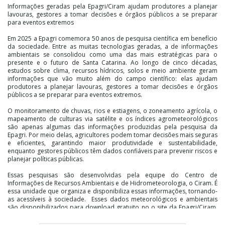
Informações geradas pela Epagri/Ciram ajudam produtores a planejar
lavouras, gestores a tomar decisões e órgãos públicos a se preparar
para eventos extremos
Em 2025 a Epagri comemora 50 anos de pesquisa científica em benefício
da sociedade. Entre as muitas tecnologias geradas, a de informações
ambientais se consolidou como uma das mais estratégicas para o
presente e o futuro de Santa Catarina. Ao longo de cinco décadas,
estudos sobre clima, recursos hídricos, solos e meio ambiente geram
informações que vão muito além do campo científico: elas ajudam
produtores a planejar lavouras, gestores a tomar decisões e órgãos
públicos a se preparar para eventos extremos.
O monitoramento de chuvas, rios e estiagens, o zoneamento agrícola, o
mapeamento de culturas via satélite e os índices agrometeorológicos
são apenas algumas das informações produzidas pela pesquisa da
Epagri. Por meio delas, agricultores podem tomar decisões mais seguras
e eficientes, garantindo maior produtividade e sustentabilidade,
enquanto gestores públicos têm dados confiáveis para prevenir riscos e
planejar políticas públicas.
Essas pesquisas são desenvolvidas pela equipe do Centro de
Informações de Recursos Ambientais e de Hidrometeorologia, o Ciram. É
essa unidade que organiza e disponibiliza essas informações, tornando-
as acessíveis à sociedade. Esses dados meteorológicos e ambientais
são disponibilizados para download gratuito no o site da Epagri/Ciram,
que em 2025 recebeu mais de 4,4 milhões de visualizações entre janeiro
e agosto, demonstrando o alcance e a relevância desses dados.