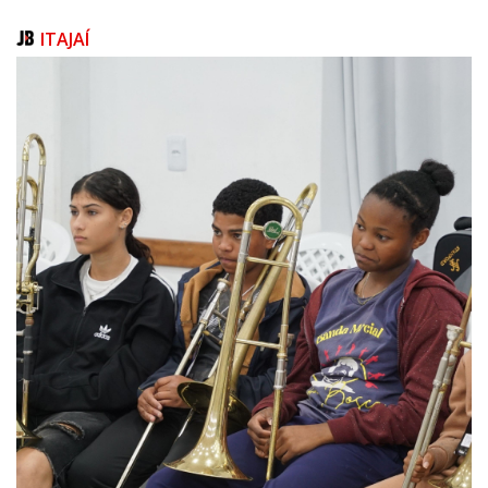
A gerente da Epagri/Ciram, Cristina Pandolfo , reforça o impacto dessas
ITAJAÍ
pesquisas para todos os catarinenses. “Durante eventos extremos, como
as chuvas de 2008, os dados gerados por nossos estudos ambientais
foram decisivos para orientar ações preventivas, reduzir prejuízos e
salvar vidas. Na agricultura, o monitoramento em tempo real permite
que produtores ajustem plantios, irrigação e colheitas de acordo com
condições climáticas e hídricas, fortalecendo a segurança alimentar e a
economia local”, diz ela.
Atuação da Epagri/Ciram
As áreas de atuação da Epagri/Ciram abrangem desde o ordenamento
agroambiental, com estudos e pesquisas utilizando geotecnologias para
o planejamento rural e gestão territorial agrícola, até a hidrologia,
focada no monitoramento hidrológico e diagnóstico de impactos em
bacias hidrográficas.
Já a meteorologia é responsável pelo monitoramento do tempo e clima
em Santa Catarina. O monitoramento agroambiental fornece dados
atualizados para a tomada de decisão na agricultura, enquanto a
oceanografia e monitoramento costeiro oferece informações ambientais
para regiões costeiras. O zoneamento agroambiental desenvolve
pesquisas em zoneamento agrícola e edáfico, caracterização e
modelagem ambiental, sensoriamento próximo e ecologia da paisagem.
Por fim, a gestão da informação apoia todas as áreas deste centro de
pesquisa, organizando e gerindo dados ambientais.
Por meio da plataforma Agroconnect, essas informações chegam