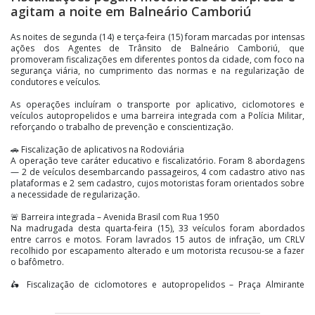
agitam a noite em Balneário Camboriú
As noites de segunda (14) e terça-feira (15) foram marcadas por intensas
ações dos Agentes de Trânsito de Balneário Camboriú, que
promoveram fiscalizações em diferentes pontos da cidade, com foco na
segurança viária, no cumprimento das normas e na regularização de
condutores e veículos.
As operações incluíram o transporte por aplicativo, ciclomotores e
veículos autopropelidos e uma barreira integrada com a Polícia Militar,
reforçando o trabalho de prevenção e conscientização.
🚗 Fiscalização de aplicativos na Rodoviária
A operação teve caráter educativo e fiscalizatório. Foram 8 abordagens
— 2 de veículos desembarcando passageiros, 4 com cadastro ativo nas
plataformas e 2 sem cadastro, cujos motoristas foram orientados sobre
a necessidade de regularização.
🚨 Barreira integrada – Avenida Brasil com Rua 1950
Na madrugada desta quarta-feira (15), 33 veículos foram abordados
entre carros e motos. Foram lavrados 15 autos de infração, um CRLV
recolhido por escapamento alterado e um motorista recusou-se a fazer
o bafômetro.
🛵 Fiscalização de ciclomotores e autopropelidos – Praça Almirante
Tamandaré
Na tarde de segunda (14), 8 veículos foram fiscalizados (7