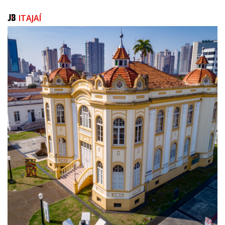
autopropelidos e 1 ciclomotor). Três condutores foram retidos por falta
de capacete, e outros cinco receberam orientação sobre segurança.
ITAJAÍ
As ações integradas e de rotina reforçam o compromisso dos agentes
em promover um trânsito mais seguro e humano para moradores e
visitantes.