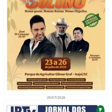
06/08/2026 | 10:04
Ação oferece testes rápidos para HIV, sífilis e hepatites nesta quinta (6) e
sexta-feira (7)
ITAPEMA
20/07/2026