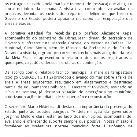
os estragos causados pela maré de tempestade (ressaca) que atingiu o
litoral no início da semana. A visita teve como objetivo avaliar os
prejuízos, levantar os custos dos reparos e definir de que forma o
Governo do Estado poderá apoiar o município na recuperação das
áreas afetadas.
A comitiva estadual foi recebida pelo prefeito Alexandre Xepa,
acompanhado do secretário de Obras, Jean Idimar, do secretário de
Governo e Infraestrutura, Marcelo Correia, do diretor da Defesa Civil
Municipal, Cabo Motta, além de técnicos da Prefeitura e do Estado.
Durante a vistoria, o grupo percorreu os trechos mais atingidos da orla
da Meia Praia e apresentou o relatório dos danos registrados a
quiosques, calçadões, decks e estruturas de contenção.
De acordo com o relatório técnico municipal, a maré de tempestade
(código COBRADE 1.3.1.1.2) provocou o avanço do mar sobre a faixa de
areia e áreas adjacentes, resultando em alagamentos e destruição
parcial de equipamentos públicos. O Decreto nº 099/2025, assinado no
início da semana, já declarou situação de emergência no município,
autorizando ações imediatas de recuperação e reconstrução.
O secretário Mário Hildebrandt destacou a importância da presença do
Estado junto às cidades atingidas. “A determinação do governador
Jorginho Mello é clara: estar ao lado dos municípios, acompanhando,
avaliando e oferecendo suporte sempre que possível. Nossa missão é
fortalecer as prefeituras, porque município forte é sinônimo de
população protegida e segura. A Defesa Civil de Santa Catarina segue à
disposição de Itapema para auxiliar no que for necessário.”