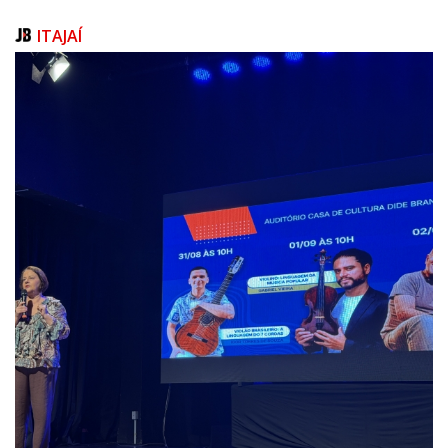
O prefeito Alexandre Xepa agradeceu o apoio e ressaltou a parceria
ITAJAÍ
com o Governo do Estado. “Quero agradecer ao nosso governador
Jorginho Mello e ao secretário Mário Hildebrandt, que mais uma vez
estão presentes aqui em Itapema. Essa aproximação com o Estado é
muito importante para enfrentarmos os desafios e garantirmos
respostas rápidas em momentos como este. A visita reforça o
compromisso de trabalharmos juntos pela recuperação da nossa orla e
pela segurança da população.”
A Defesa Civil de Itapema segue atuando em conjunto com as secretarias
municipais e o Governo do Estado para restabelecer as áreas afetadas
antes da temporada de verão, com foco na reconstrução dos calçadões,
reforço das estruturas danificadas e recuperação da faixa de areia.