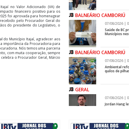
Itajaí no Valor Adicionado (VA) de
mpacto financeiro positivo para os
BALNEÁRIO CAMBORIÚ
/2025 foi aprovada para homenagear
 recebido pelo Procurador Geral do
07/08/2026 | 0
mãos do presidente do Legislativo, o
Saúde de BC p
Municípios ne
l do Município Itajaí, agradecer aos
 a importância da Procuradoria para
ocuradoria. Nós temos uma parceria
BALNEÁRIO CAMBORIÚ
ito, com muita cooperação, sempre
, celebra o Procurador Geral, Márcio
07/08/2026 | 0
Ambiental refo
quilos de pilha
GERAL
07/08/2026 | 0
Jordan Hang le
InspiraBQ, em
ITAPEMA