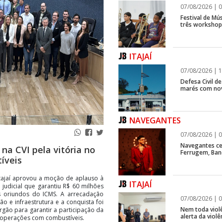
07/08/2026 | 0
Festival de Mús
três workshops
ITAJAÍ
07/08/2026 | 1
Defesa Civil d
marés com no
NAVEGANTES
07/08/2026 | 0
Navegantes ce
a CVI pela vitória no
Ferrugem, Ban
íveis
tajaí aprovou a moção de aplauso à
ITAJAÍ
 judicial que garantiu R$ 60 milhões
s oriundos do ICMS. A arrecadação
07/08/2026 | 0
o e infraestrutura e a conquista foi
Nem toda violê
órgão para garantir a participação da
alerta da viol
e operações com combustíveis.