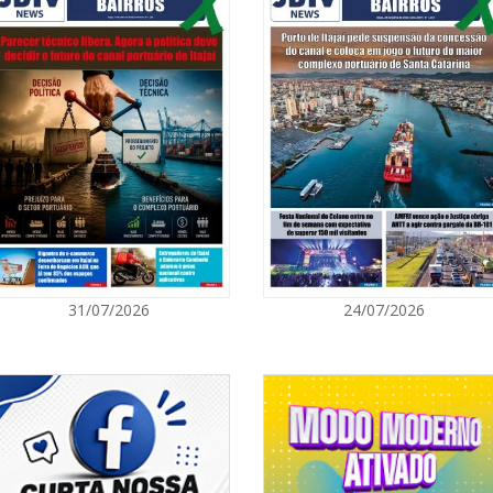
07/08/2026 | 0
Prefeitura de
para artistas 
ITAPEMA
07/08/2026 | 0
Itapema se des
região
BALNEÁRIO PIÇARRAS
07/08/2026 | 0
31/07/2026
24/07/2026
Sala do Empre
consultorias g
NAVEGANTES
07/08/2026 | 0
Navegantes co
Nacional