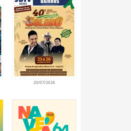
7:00
 Itapema segue com credenciamento aberto
e produtores culturais
7:00
taca no IDEB e conquista melhor resultado da
7:00
20/07/2026
endedor divulga agenda de capacitações e
ratuitas para agosto em Balneário Piçarras
7:00
nquista nota A+ na Capag do Tesouro