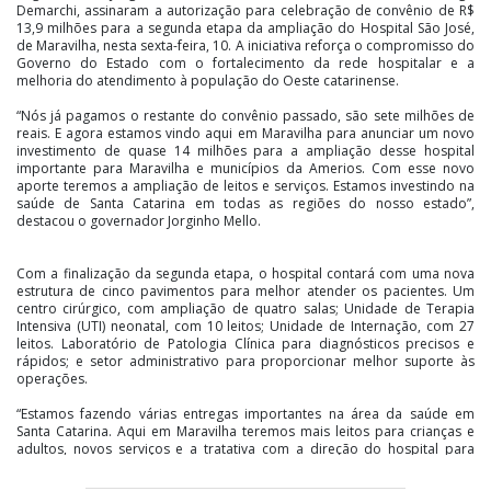
Demarchi, assinaram a autorização para celebração de convênio de R$
13,9 milhões para a segunda etapa da ampliação do Hospital São José,
de Maravilha, nesta sexta-feira, 10. A iniciativa reforça o compromisso do
Governo do Estado com o fortalecimento da rede hospitalar e a
melhoria do atendimento à população do Oeste catarinense.
“Nós já pagamos o restante do convênio passado, são sete milhões de
reais. E agora estamos vindo aqui em Maravilha para anunciar um novo
investimento de quase 14 milhões para a ampliação desse hospital
importante para Maravilha e municípios da Amerios. Com esse novo
aporte teremos a ampliação de leitos e serviços. Estamos investindo na
saúde de Santa Catarina em todas as regiões do nosso estado”,
destacou o governador Jorginho Mello.
Com a finalização da segunda etapa, o hospital contará com uma nova
estrutura de cinco pavimentos para melhor atender os pacientes. Um
centro cirúrgico, com ampliação de quatro salas; Unidade de Terapia
Intensiva (UTI) neonatal, com 10 leitos; Unidade de Internação, com 27
leitos. Laboratório de Patologia Clínica para diagnósticos precisos e
rápidos; e setor administrativo para proporcionar melhor suporte às
operações.
“Estamos fazendo várias entregas importantes na área da saúde em
Santa Catarina. Aqui em Maravilha teremos mais leitos para crianças e
adultos, novos serviços e a tratativa com a direção do hospital para
habilitar novas cirurgias. Estamos trabalhando em conjunto com a
prefeitura com um só objetivo: garantir um melhor atendimento para a