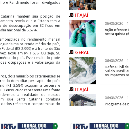
lho e Rendimento foram divulgados
ITAJAÍ
 Catarina mantém sua posição de
tamento revela que o Estado tem a
06/08/2026 | 1
xa de desocupação em SC ficou em
Ação oferece te
dia nacional de 5,67%.
nesta quinta (6
demonstrada no rendimento mensal
 segunda maior renda média do país,
 Federal (R$ 2.999) e à frente de São
GERAL
 vez, ficou em R$ 1.638. Ou seja, SC
média do país. Esse resultado pode
06/08/2026 | 1
e das ocupações e a valorização da
Defesa Civil 
Sul do Brasil
os impactos n
iros, dois municípios catarinenses se
enda domiciliar per capita do país:
riú (R$ 3.584) ocupam a terceira e
ITAJAÍ
. O Censo 2022 representa uma fonte
endermos a realidade de nossos
06/08/2026 | 1
rmam que Santa Catarina combina
s dados refletem o compromisso do
Programa de IS
rápida em fren
envolvimento humano, a solidez do
ação profissional. Temos um ciclo
o estado e reconhecemos o valor de
de postos de trabalho”, afirmou o
GERAL
o Oliveira.