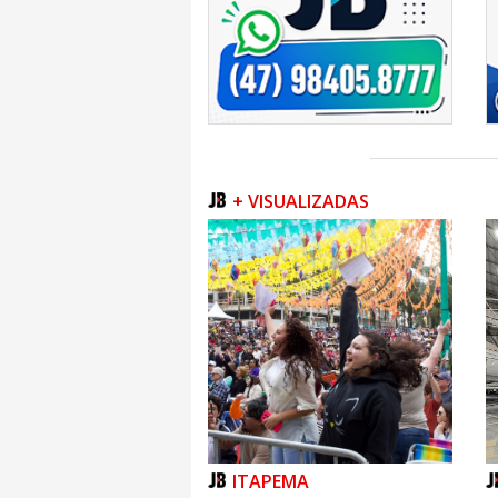
Entre 2010 e 2022, o rendimento médio rea
20%, conforme valores ajustados pelo Índic
(INPC) de setembro de 2025. Cabe ressalta
8,63% no mesmo período. Além de supe
apresentou resultados acima de todos os est
Perfil do trabalhador catarinense
Conforme o Censo 2022 sobre o traba
representavam 44,84% dos trabalhadores c
homens. Quanto à cor/raça, 75,6% dos 
+ VISUALIZADAS
brancos; 19,4%, pardos; 4,6%, pretos; 0,2
declarou indígena.
Para os ocupados com 14 anos ou mais, 40,
superior incompleto e 23,7% tinham ao meno
à contribuição ao instituto de previdên
catarinenses tinham suas relações de tr
legislação, a maior taxa de formalidade do pa
Em relação as 22 atividades econômicas list
de trabalhadores catarinenses, 18,5% esta
17% no Comércio e reparação de veículos
Agropecuária. Nesse sentido, chama ate
transformação, com os 18,5% de participaçã
maior patamar dentre todas as unidades 
nacional de 10,2%.
ITAPEMA