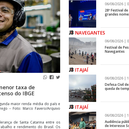
06/08/2026 | 0
28º Festival d
grandes nomes
NAVEGANTES
06/08/2026 | 0
Festival de Pes
Navegantes
ITAJAÍ
06/08/2026 | 1
Defesa Civil de
menor taxa de
queda de temp
censo do IBGE
egunda maior renda média do país e
ITAJAÍ
rego – Foto: Marco Favero/Arquivo
06/08/2026 | 1
Audiência públ
erança de Santa Catarina entre os
de Interesse So
abalho e rendimento do Brasil. Os