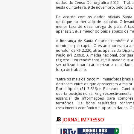
dados do Censo Demográfico 2022 – Traba
nesta quinta-feira, 9 de novembro, pelo IBGE.
De acordo com os dados oficiais, Santa
destaque no mercado de trabalho. O levan
menor taxa de desemprego do país. A ta
apenas 2,5%, a menor do país e abaixo da mé
A liderança de Santa Catarina também é 
domiciliar per capita. O estado apresenta a
no valor de R$ 2.220, atrás apenas do Distrito
Paulo (R$ 2.093). A média nacional, por sua
registrou um rendimento 35,5% maior que a 
ser utilizado para caracterizar a qualidad
força de trabalho.
“Entre os mais de cinco mil municípios brasile
destacam entre os que apresentam a maior r
Florianópolis (R$ 3.636) e Balneário Cambo
quarta posição no ranking, respectivamente
essencial de informações para compre
territórios. Os bons resultados confi
crescimento econômico e oportunidades. O
Estado com políticas que promovem o des
ambiente produtivo, a inovação e qualific
JORNAL IMPRESSO
virtuoso de investimento e prosperidade n
todos os setores produtivos na geração 
Secretário de Estado do Planejamento, Fabrici