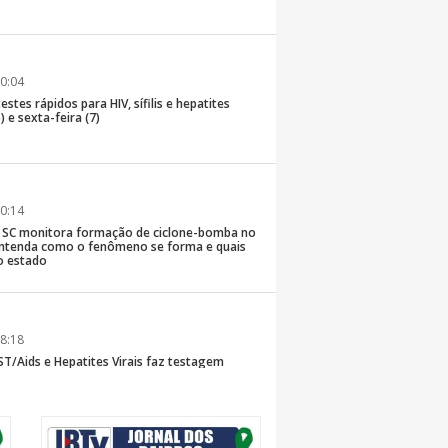
0:04
stes rápidos para HIV, sífilis e hepatites
) e sexta-feira (7)
0:14
de SC monitora formação de ciclone-bomba no
; entenda como o fenômeno se forma e quais
o estado
8:18
T/Aids e Hepatites Virais faz testagem
te ao CIS