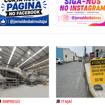
l em Santa Catarina cresceu quase
e Nacional de Preços ao Consumidor
r que o Brasil teve crescimento de
rar o crescimento nacional, SC
ados da Região Sul e Sudeste.
lho e rendimento, as mulheres
atarinenses, frente aos 55,16% de
trabalhadores se autodeclararam
%, amarelos; e igual proporção se
2% tinham ensino médio completo ou
s ensino superior completo. Quanto
cia, quase 81% dos trabalhadores
abalho amparadas formalmente pela
ís.
adas pelo IBGE, dos quase 4 milhões
vam na Indústria de transformação,
, 7,75% na Construção e 6,58% na
nção o segmento da Indústria de
o dos trabalhadores catarinenses, o
da federação, diante de uma média
EMPREGO
ITAJAÍ