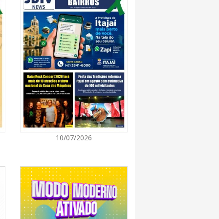
8:28
 se forma sobre o oceano, mas Santa
impactos provocados pela frente fria e pelo
7:00
Cultura retoma oficinas culturais com diversas
ara a comunidade
7:00
10/07/2026
a a exploração da gastronomia do 14º
arroupilha estão abertas
7:00
osição de arte transforma o Paço Municipal
de cultura