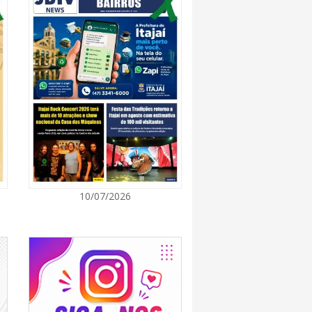
8:28
 se forma sobre o oceano, mas Santa
impactos provocados pela frente fria e pelo
7:00
Cultura retoma oficinas culturais com diversas
ara a comunidade
7:00
10/07/2026
a a exploração da gastronomia do 14º
arroupilha estão abertas
7:00
osição de arte transforma o Paço Municipal
de cultura