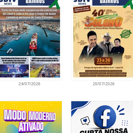
06/08/2026 | 1
Ciclone-bomba
Catarina terá 
vento Sul
ITAPEMA
06/08/2026 | 0
Secretaria de 
modalidades p
BALNEÁRIO CAMBORIÚ
06/08/2026 | 0
24/07/2026
20/07/2026
Inscrições par
Acampamento F
CAMBORIÚ
06/08/2026 | 0
Camboriú: exp
em um espaço 