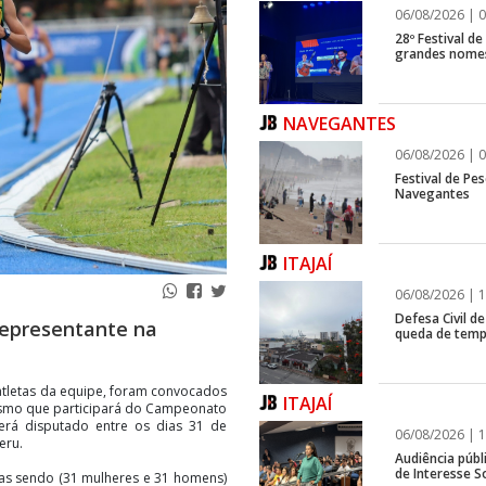
06/08/2026 | 0
28º Festival d
grandes nomes
NAVEGANTES
06/08/2026 | 0
Festival de Pes
Navegantes
ITAJAÍ
06/08/2026 | 1
Defesa Civil de
 representante na
queda de temp
 atletas da equipe, foram convocados
ITAJAÍ
tismo que participará do Campeonato
erá disputado entre os dias 31 de
06/08/2026 | 1
eru.
Audiência públ
de Interesse So
tas sendo (31 mulheres e 31 homens)