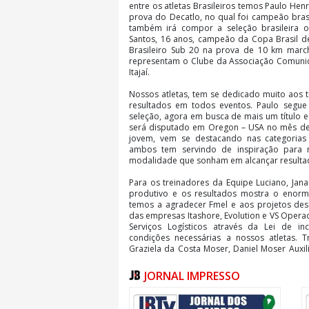
entre os atletas Brasileiros temos Paulo Henri
prova do Decatlo, no qual foi campeão brasi
também irá compor a seleção brasileira o 
Santos, 16 anos, campeão da Copa Brasil d
Brasileiro Sub 20 na prova de 10 km marcha
representam o Clube da Associação Comunid
Itajaí.
Nossos atletas, tem se dedicado muito aos 
resultados em todos eventos. Paulo segue
seleção, agora em busca de mais um título e
será disputado em Oregon – USA no mês de 
jovem, vem se destacando nas categorias s
ambos tem servindo de inspiração para m
modalidade que sonham em alcançar resulta
Para os treinadores da Equipe Luciano, Jana
produtivo e os resultados mostra o enorme
temos a agradecer Fmel e aos projetos des
das empresas Itashore, Evolution e VS Opera
Serviços Logísticos através da Lei de i
condições necessárias a nossos atletas. T
Graziela da Costa Moser, Daniel Moser Auxili
Daniel dos Santos
JORNAL IMPRESSO