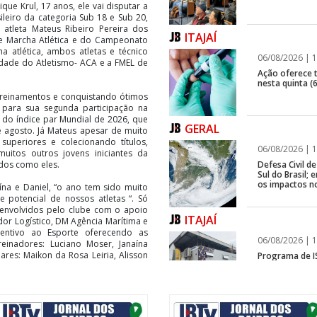
que Krul, 17 anos, ele vai disputar a
leiro da categoria Sub 18 e Sub 20,
atleta Mateus Ribeiro Pereira dos
ITAJAÍ
e Marcha Atlética e do Campeonato
 atlética, ambos atletas e técnico
06/08/2026 | 1
ade do Atletismo- ACA e a FMEL de
Ação oferece te
nesta quinta (6
treinamentos e conquistando ótimos
 para sua segunda participação na
 do índice par Mundial de 2026, que
GERAL
agosto. Já Mateus apesar de muito
uperiores e colecionando títulos,
06/08/2026 | 1
uitos outros jovens iniciantes da
Defesa Civil 
dos como eles.
Sul do Brasil
os impactos n
ína e Daniel, “o ano tem sido muito
 potencial de nossos atletas “. Só
envolvidos pelo clube com o apoio
ITAJAÍ
dor Logístico, DM Agência Marítima e
ncentivo ao Esporte oferecendo as
06/08/2026 | 1
reinadores: Luciano Moser, Janaína
ares: Maikon da Rosa Leiria, Alisson
Programa de IS
rápida em fren
GERAL