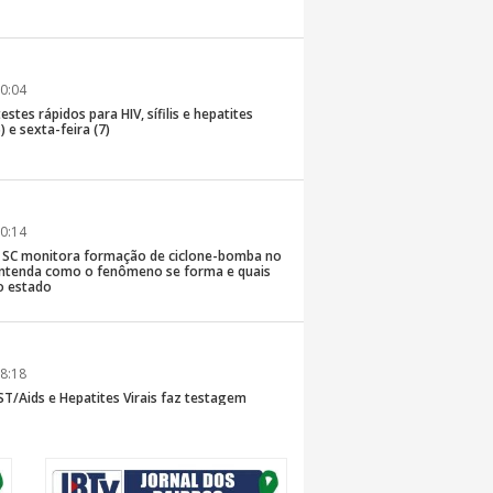
0:04
stes rápidos para HIV, sífilis e hepatites
) e sexta-feira (7)
0:14
de SC monitora formação de ciclone-bomba no
; entenda como o fenômeno se forma e quais
o estado
8:18
T/Aids e Hepatites Virais faz testagem
te ao CIS