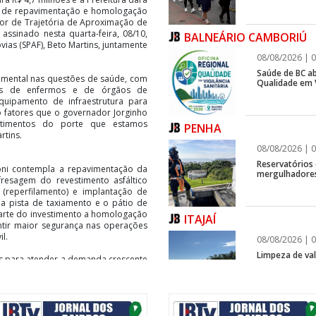
s de repavimentação e homologação
ador de Trajetória de Aproximação de
assinado nesta quarta-feira, 08/10,
BALNEÁRIO CAMBORIÚ
vias (SPAF), Beto Martins, juntamente
08/08/2026 | 0
Saúde de BC ab
amental nas questões de saúde, com
Qualidade em V
tes de enfermos e de órgãos de
quipamento de infraestrutura para
 fatores que o governador Jorginho
stimentos do porte que estamos
PENHA
rtins.
08/08/2026 | 0
Reservatórios
ni contempla a repavimentação da
mergulhadores
resagem do revestimento asfáltico
a (reperfilamento) e implantação de
a pista de taxiamento e o pátio de
arte do investimento a homologação
ITAJAÍ
antir maior segurança nas operações
l.
08/08/2026 | 0
Limpeza de vala
es para atender a demanda crescente
oporto está em operação há mais de
rande conquista”, afirma o prefeito
ITAJAÍ
e 1.400 metros de comprimento com