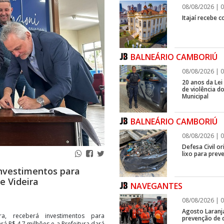
08/08/2026 | 0
Itajaí recebe 
BALNEÁRIO CAMBORIÚ
08/08/2026 | 0
20 anos da Lei
de violência 
Municipal
BALNEÁRIO CAMBORIÚ
08/08/2026 | 0
Defesa Civil o
lixo para prev
investimentos para
e Videira
NAVEGANTES
08/08/2026 | 0
Agosto Laranj
a, receberá investimentos para
prevenção de d
 R$ 4,7 milhões e a Prefeitura dará