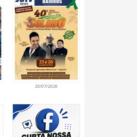
7:00
promove semana de oficinas gratuitas e
urais em Itajaí
7:00
ra de Vereadores de Itajaí reúnem
ara discutir políticas públicas e inovação
7:00
20/07/2026
itz terá concerto “Rock ao Piano” neste
7:00
 de medicamentos de BC estará fechado nos
e agosto para realização de inventário