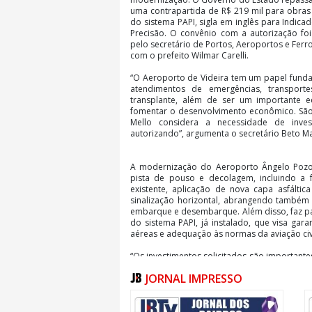
uma contrapartida de R$ 219 mil para obra
do sistema PAPI, sigla em inglês para Indic
Precisão. O convênio com a autorização foi 
pelo secretário de Portos, Aeroportos e Ferro
com o prefeito Wilmar Carelli.
“O Aeroporto de Videira tem um papel fund
atendimentos de emergências, transpor
transplante, além de ser um importante e
fomentar o desenvolvimento econômico. São
Mello considera a necessidade de inve
autorizando”, argumenta o secretário Beto Ma
A modernização do Aeroporto Ângelo Pozo
pista de pouso e decolagem, incluindo a f
existente, aplicação de nova capa asfáltic
sinalização horizontal, abrangendo também 
embarque e desembarque. Além disso, faz p
do sistema PAPI, já instalado, que visa gar
aéreas e adequação às normas da aviação civi
“Os investimentos solicitados são important
de operações em nosso aeroporto. Este Aer
JORNAL IMPRESSO
75 anos e toda melhoria que é feita é uma g
Carelli.
O Aeroporto Ângelo Pozoni tem uma pista d