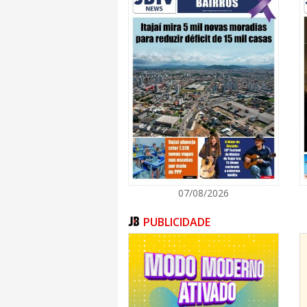
23 metros de largura. É administrado pelo 
feita pelo Estado.
Investimentos
Nos últimos dias a Secretaria de Portos, Aero
milhões para investimentos nos Aeroportos d
Oeste e Xanxerê. Além de Videira, ainda an
Concórdia, totalizando mais de R$ 21 milhões
07/08/2026
PUBLICIDADE