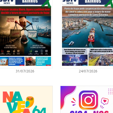
município que detém a subdelegação
08/08/2026 | 0
8º Capoezade 
atividades cult
portos e Ferrovias já liberou R$ 13,2
e Dionísio Cerqueira, São Miguel do
GERAL
unciará outros R$ 3,6 milhões para
 para os cinco aeroportos.
08/08/2026 | 0
Univali e Câma
especialistas p
BALNEÁRIO CAMBORIÚ
08/08/2026 | 0
31/07/2026
24/07/2026
Teatro Bruno N
sábado
BALNEÁRIO CAMBORIÚ
08/08/2026 | 0
Setor judicial
dias 10 e 11 d