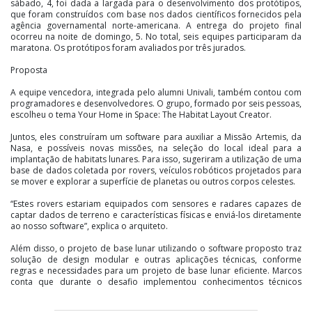
sábado, 4, foi dada a largada para o desenvolvimento dos protótipos,
que foram construídos com base nos dados científicos fornecidos pela
agência governamental norte-americana. A entrega do projeto final
ocorreu na noite de domingo, 5. No total, seis equipes participaram da
maratona. Os protótipos foram avaliados por três jurados.
Proposta
A equipe vencedora, integrada pelo alumni Univali, também contou com
programadores e desenvolvedores. O grupo, formado por seis pessoas,
escolheu o tema Your Home in Space: The Habitat Layout Creator.
Juntos, eles construíram um software para auxiliar a Missão Artemis, da
Nasa, e possíveis novas missões, na seleção do local ideal para a
implantação de habitats lunares. Para isso, sugeriram a utilização de uma
base de dados coletada por rovers, veículos robóticos projetados para
se mover e explorar a superfície de planetas ou outros corpos celestes.
“Estes rovers estariam equipados com sensores e radares capazes de
captar dados de terreno e características físicas e enviá-los diretamente
ao nosso software”, explica o arquiteto.
Além disso, o projeto de base lunar utilizando o software proposto traz
solução de design modular e outras aplicações técnicas, conforme
regras e necessidades para um projeto de base lunar eficiente. Marcos
conta que durante o desafio implementou conhecimentos técnicos
adquiridos na realização do seu Trabalho de Conclusão de Curso (TCC),
no qual projetou uma base lunar.