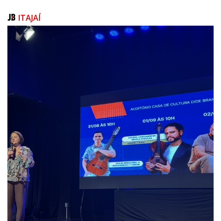
“Eu pude trazer os conceitos, ideias e conhecimentos da arquitetura para
ITAJAÍ
dentro do tema, que tinha uma relação com o TCC que apresentei na
metade deste ano, na Univali, sob a orientação do professor Stavros
Wrobel Abib. Aproveitei toda essa bagagem teórica e técnica, recém
adquirida, para auxiliar na elaboração do nosso protótipo.”, explicou.
Mais detalhes sobre o software proposto pelo grupo, intitulado
L.U.N.A.R. - Layout and Utility Network Analysis Resource, pode ser
conferido neste link. O vídeo de demonstração criado e submetido pela
equipe, para a avaliação global da organização do Nasa Space Apps,
está disponível aqui.
Final será nos EUA
Após a vitória local, a equipe aguarda o resultado da classificação
global, previsto para cinco de novembro. Os projetos serão avaliados
por especialistas da Nasa, agências espaciais parceiras e líderes da
indústria. “Nós temos chance de concorrer contra soluções
apresentadas por grupos de outros países. A etapa final será realizada
nos Estados Unidos.”, conta Vitalis.