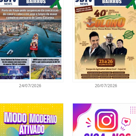
06/08/2026 | 0
Inscrições par
Acampamento F
CAMBORIÚ
06/08/2026 | 0
Camboriú: exp
em um espaço 
CAMBORIÚ
06/08/2026 | 0
24/07/2026
20/07/2026
Camboriú inici
reforçará mob
PORTO BELO
06/08/2026 | 0
Porto Belo abr
participarem 