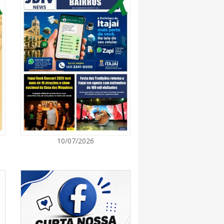
7:00
a a exploração da gastronomia do 14º
arroupilha estão abertas
7:00
osição de arte transforma o Paço Municipal
de cultura
7:00
10/07/2026
a obra que ampliará conexão entre vias e
ilidade urbana
7:00
e inscrições para entidades da sociedade civil
da composição do Conselho Municipal da