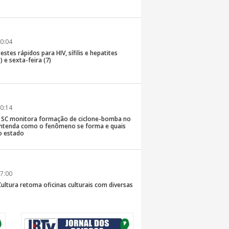
0:04
stes rápidos para HIV, sífilis e hepatites
) e sexta-feira (7)
0:14
de SC monitora formação de ciclone-bomba no
; entenda como o fenômeno se forma e quais
o estado
7:00
Cultura retoma oficinas culturais com diversas
ara a comunidade