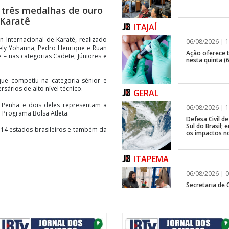
 três medalhas de ouro
 Karatê
ITAJAÍ
 Internacional de Karatê, realizado
06/08/2026 | 1
ziely Yohanna, Pedro Henrique e Ruan
Ação oferece te
 – nas categorias Cadete, Júniores e
nesta quinta (6
que competiu na categoria sênior e
sários de alto nível técnico.
GERAL
 Penha e dois deles representam a
06/08/2026 | 1
 Programa Bolsa Atleta.
Defesa Civil 
Sul do Brasil
e 14 estados brasileiros e também da
os impactos n
ITAPEMA
06/08/2026 | 0
Secretaria de 
modalidades p
BALNEÁRIO CAMBORIÚ