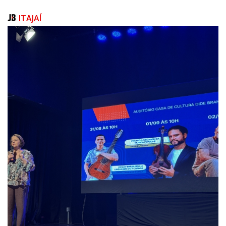
condições de participação, está disponível no site oficial da Prefeitura:
https://navegantes.sc.gov.br/licitacoes.
ITAJAÍ
O Edital completo está disponível aqui: EDITAL FEIRA DE NEGÓCIOS
MOTONAVE 2025
Dúvidas e pedidos de esclarecimento podem ser enviados para o e-mail
empreende@navegantes.sc.gov.br ou pelo telefone (47) 3185-2435 –
Ramal 9024.
Funcionamento da Feira de Negócios
Sexta-feira (31/10): 18h às 24h
Sábado (01/11): 9h às 24h
Domingo (02/11): 9h às 24h
Texto: Anahi Gurgel