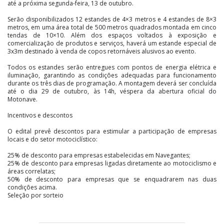
até a próxima segunda-feira, 13 de outubro.
Serão disponibilizados 12 estandes de 4×3 metros e 4 estandes de 8×3
metros, em uma área total de 500 metros quadrados montada em cinco
tendas de 10×10. Além dos espaços voltados à exposição e
comercialização de produtos e serviços, haverá um estande especial de
3x3m destinado à venda de copos retornáveis alusivos ao evento.
Todos os estandes serão entregues com pontos de energia elétrica e
iluminação, garantindo as condições adequadas para funcionamento
durante os três dias de programação. A montagem deverá ser concluída
até o dia 29 de outubro, às 14h, véspera da abertura oficial do
Motonave.
Incentivos e descontos
O edital prevê descontos para estimular a participação de empresas
locais e do setor motociclístico:
25% de desconto para empresas estabelecidas em Navegantes;
25% de desconto para empresas ligadas diretamente ao motociclismo e
áreas correlatas;
50% de desconto para empresas que se enquadrarem nas duas
condições acima.
Seleção por sorteio
A seleção dos expositores será realizada por sorteio público, garantindo
a transparência do processo. O edital completo, com prazos e