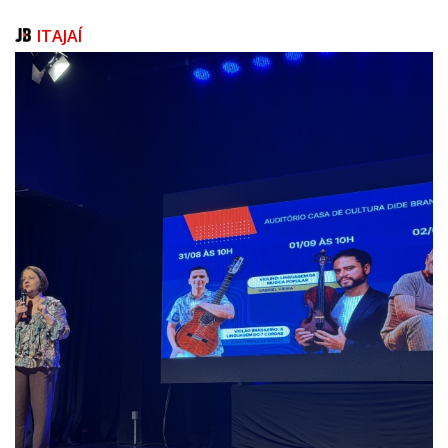
de Administração e Gestão Interna, Procuradoria, Fazenda, Educação e
Governo, além da participação do Sindicato dos Servidores Públicos
ITAJAÍ
(Sindifoz) e representantes da classe.
“O processo foi um pouco demorado justamente por querermos fazer
da melhor maneira, ouvindo todas as partes interessadas. Importante
ressaltar também que no início do ano foi implementado o vale-
alimentação no valor de R$423, pela primeira vez na história do
município, e que também era um pedido dos profissionais”, finaliza.
AJUSTES E ATUALIZAÇÕES
Além disso, o afastamento para licença para curso de Doutorado será
ampliado para até 4 anos; prazos para posse e entrada em exercício
foram reduzidos, com o objetivo de melhorar a gestão de pessoal e o
aproveitamento de concursos; nova definição de remoção de ofício
(com motivação por interesse público e justificativa fundamentada);
atualização do conceito de remoção (inclui permuta, concurso e
interesse da administração); regras claras para a homologação de
concursos públicos; ampliação do rol de conceitos legais no art. 6º (ex.:
jornada de trabalho, aula excedente, formação continuada) e
possibilidade de conversão de até 1/3 da licença-prêmio em pecúnia,
condicionada à disponibilidade financeira.
O impacto financeiro é de R$3,8 milhões por ano. A proposta foi
elaborada em consonância com os parâmetros orçamentários do
Município, observando os limites legais estabelecidos pela Lei de
Responsabilidade Fiscal, e com o devido acompanhamento da Secretaria