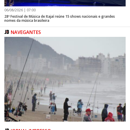
de Fazenda e condução da Procuradoria Geral do Município.
06/08/2026 | 07:00
28º Festival de Música de Itajaí reúne 15 shows nacionais e grandes
nomes da música brasileira
ASSESSORIA DE COMUNICAÇÃO
NAVEGANTES
Texto e fotos, Lyandra Machado, jornalista responsável