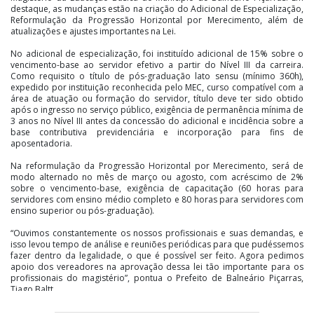
destaque, as mudanças estão na criação do Adicional de Especialização,
Reformulação da Progressão Horizontal por Merecimento, além de
atualizações e ajustes importantes na Lei.
No adicional de especialização, foi instituído adicional de 15% sobre o
vencimento-base ao servidor efetivo a partir do Nível III da carreira.
Como requisito o título de pós-graduação lato sensu (mínimo 360h),
expedido por instituição reconhecida pelo MEC, curso compatível com a
área de atuação ou formação do servidor, título deve ter sido obtido
após o ingresso no serviço público, exigência de permanência mínima de
3 anos no Nível III antes da concessão do adicional e incidência sobre a
base contributiva previdenciária e incorporação para fins de
aposentadoria.
Na reformulação da Progressão Horizontal por Merecimento, será de
modo alternado no mês de março ou agosto, com acréscimo de 2%
sobre o vencimento-base, exigência de capacitação (60 horas para
servidores com ensino médio completo e 80 horas para servidores com
ensino superior ou pós-graduação).
“Ouvimos constantemente os nossos profissionais e suas demandas, e
isso levou tempo de análise e reuniões periódicas para que pudéssemos
fazer dentro da legalidade, o que é possível ser feito. Agora pedimos
apoio dos vereadores na aprovação dessa lei tão importante para os
profissionais do magistério”, pontua o Prefeito de Balneário Piçarras,
Tiago Baltt.
Todo o processo foi conduzido por comissão composta pela Secretaria