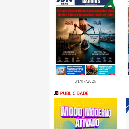
Sobre o projeto
O Corpo de Baile de Itajaí tem como 
bailarinos profissionais, por meio d
gratuitas de formação técnica fundamen
abril e seguem até novembro deste ano,
horas. A iniciativa é uma realização do
do Programa de Incentivo à Cultura 
Santa Catarina, aprovado pela Fundaçã
com incentivo da Havan e da Usimetal.
31/07/2026
PUBLICIDADE