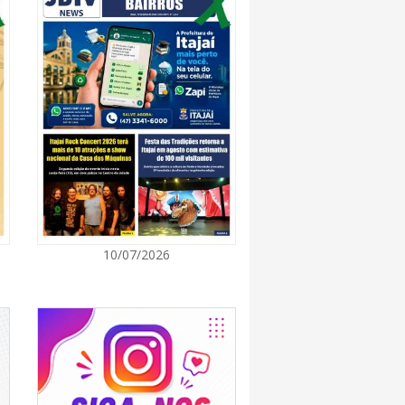
7:00
 Itapema segue com credenciamento aberto
e produtores culturais
7:00
taca no IDEB e conquista melhor resultado da
7:00
10/07/2026
endedor divulga agenda de capacitações e
ratuitas para agosto em Balneário Piçarras
7:00
nquista nota A+ na Capag do Tesouro