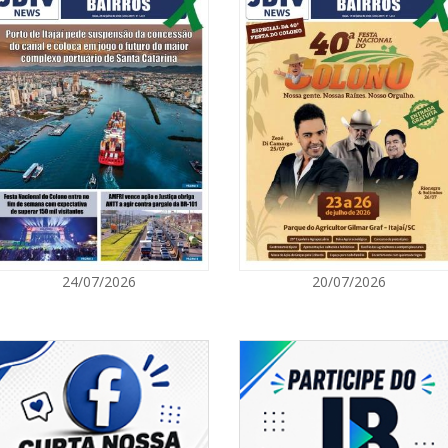
07/08/2026 | 0
objetivo a formação de futuros
Prefeitura de
e aulas, workshops e oficinas
para artistas 
tal. As atividades iniciaram em
 com carga horária total de 800
 Hama Espaço Artístico, por meio
ITAPEMA
(PIC) do Governo do Estado de
o Catarinense de Cultura (FCC),
07/08/2026 | 0
Itapema se des
região
BALNEÁRIO PIÇARRAS
07/08/2026 | 0
24/07/2026
20/07/2026
Sala do Empre
consultorias g
NAVEGANTES
07/08/2026 | 0
Navegantes co
Nacional