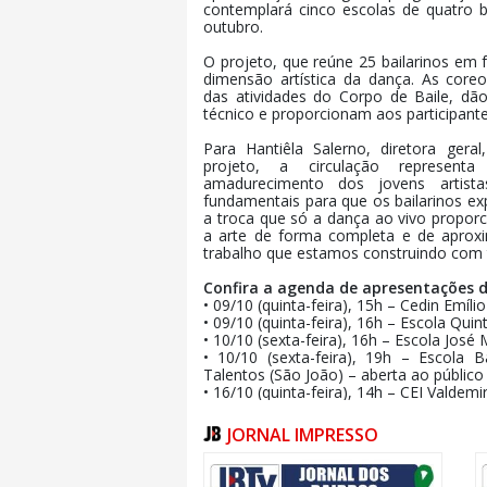
contemplará cinco escolas de quatro b
outubro.
O projeto, que reúne 25 bailarinos em 
dimensão artística da dança. As coreo
das atividades do Corpo de Baile, dão
técnico e proporcionam aos participante
Para Hantiêla Salerno, diretora geral
projeto, a circulação represen
amadurecimento dos jovens artista
fundamentais para que os bailarinos ex
a troca que só a dança ao vivo propor
a arte de forma completa e de aproxi
trabalho que estamos construindo com t
Confira a agenda de apresentações 
• 09/10 (quinta-feira), 15h – Cedin Emíl
• 09/10 (quinta-feira), 16h – Escola Qui
• 10/10 (sexta-feira), 16h – Escola José 
• 10/10 (sexta-feira), 19h – Escola 
Talentos (São João) – aberta ao público
• 16/10 (quinta-feira), 14h – CEI Valdem
Outras apresentações estão previst
JORNAL IMPRESSO
novembro, com datas e locais a s
espetáculo final do Corpo de Baile de I
novembro, no Teatro Municipal de Itajaí