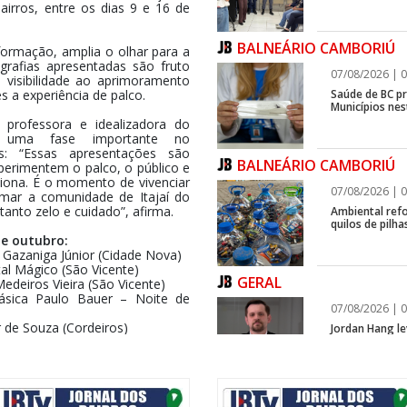
airros, entre os dias 9 e 16 de
BALNEÁRIO CAMBORIÚ
formação, amplia o olhar para a
grafias apresentadas são fruto
07/08/2026 | 0
 visibilidade ao aprimoramento
Saúde de BC p
s a experiência de palco.
Municípios ne
, professora e idealizadora do
ta uma fase importante no
s: “Essas apresentações são
BALNEÁRIO CAMBORIÚ
perimentem o palco, o público e
ciona. É o momento de vivenciar
07/08/2026 | 0
mar a comunidade de Itajaí do
anto zelo e cuidado”, afirma.
Ambiental refo
quilos de pilha
de outubro:
io Gazaniga Júnior (Cidade Nova)
ntal Mágico (São Vicente)
GERAL
Medeiros Vieira (São Vicente)
Básica Paulo Bauer – Noite de
07/08/2026 | 0
ir de Souza (Cordeiros)
Jordan Hang le
InspiraBQ, em
as para os meses de outubro e
erem confirmados. O grande
tajaí já tem data marcada: 25 de
ITAPEMA
.