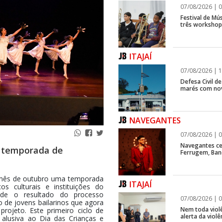
07/08/2026 | 0
Festival de Mús
três workshops
ITAJAÍ
07/08/2026 | 1
Defesa Civil d
marés com no
NAVEGANTES
07/08/2026 | 0
Navegantes ce
ia temporada de
Ferrugem, Ban
te mês de outubro uma temporada
ITAJAÍ
s culturais e instituições do
ade o resultado do processo
07/08/2026 | 0
o de jovens bailarinos que agora
Nem toda violê
projeto. Este primeiro ciclo de
alerta da viol
alusiva ao Dia das Crianças e