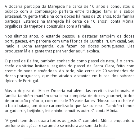
A doceria participa da Marejada há cerca de 10 anos e conquistou o
público com a combinação perfeita entre tradição familiar e sabor
artesanal. “A gente trabalha com doces há mais de 20 anos, toda família
participa. Estamos na Marejada há cerca de 10 anos”, conta Mônia,
orgulhosa da trajetória construída com a família.
Nos últimos anos, o estande passou a destacar também os doces
portugueses, em parceria com uma fábrica de Curitiba. “É um casal, Seu
Paulo e Dona Margarida, que fazem os doces portugueses. Eles
produzem lá e a gente traz para vender aqui”, explica.
O pastel de Belém, também conhecido como pastel de nata, é o carro-
chefe da vitrine lusitana, seguido do pastel de Santa Clara, feito com
creme de ovos e amêndoas. Ao todo, são cerca de 20 variedades de
doces portugueses, que têm atraído visitantes em busca dos sabores
típicos de Portugal.
Mas a doçura da Mister Doceria vai além das receitas tradicionais. A
família também mantém uma linha completa de doces gourmet, todos
de produção própria, com mais de 30 variedades. “Nosso carro-chefe é
a bala baiana, um doce caramelizado que faz sucesso. Também temos
brigadeiros, beijinhos, leite ninho e muitos outros”, conta Mônia.
“A gente tem doces para todos os gostos”, completa Mônia, enquanto o
perfume de açúcar e caramelo se mistura ao som da festa.
Mais do que um ponto de venda, o espaço representa o que a Marejada