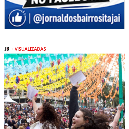
+ VISUALIZADAS
06/08/2026 | 07:00
Camboriú inicia obra que ampliará conexão entre vias e reforçará
mobilidade urbana
PORTO BELO