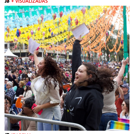
+ VISUALIZADAS
06/08/2026 | 07:00
Camboriú inicia obra que ampliará conexão entre vias e reforçará
mobilidade urbana
PORTO BELO