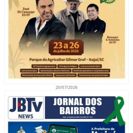
06/08/2026 | 10:04
Ação oferece testes rápidos para HIV, sífilis e hepatites nesta quinta (6) e
sexta-feira (7)
GERAL
20/07/2026