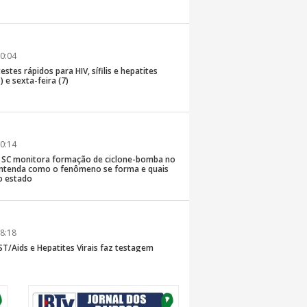
0:04
stes rápidos para HIV, sífilis e hepatites
) e sexta-feira (7)
0:14
de SC monitora formação de ciclone-bomba no
; entenda como o fenômeno se forma e quais
o estado
8:18
T/Aids e Hepatites Virais faz testagem
te ao CIS