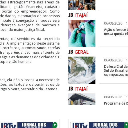
das estrategicamente nas áreas de
ilidade, gestão financeira, cadastro
no portal do empreendedor. Como
ITAJAÍ
ça de dados, automação de processos
ombate à sonegação e fraudes será
06/08/2026 | 1
e detecção avançada de padrões e
Ação oferece te
ovendo maior justiça fiscal.
nesta quinta (6
entas, os servidores da secretaria
dia. A implementação deste sistema
urocráticos, automatizando tarefas
GERAL
 transparência, uso mais eficiente de
s ágeis às demandas dos cidadãos. É
06/08/2026 | 1
 supervisão humana.
Defesa Civil 
Sul do Brasil
os impactos n
des, ela não substitui a necessidade
sões, os textos e os parâmetros de
ITAJAÍ
igo Silveira, Secretário da Fazenda.
06/08/2026 | 1
Programa de IS
rápida em fren
GERAL