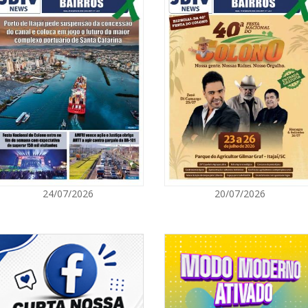
06/08/2026 | 1
Ciclone-bomba
Catarina terá 
vento Sul
ITAPEMA
06/08/2026 | 0
Secretaria de 
modalidades p
BALNEÁRIO CAMBORIÚ
06/08/2026 | 0
24/07/2026
20/07/2026
Inscrições par
Acampamento F
CAMBORIÚ
06/08/2026 | 0
Camboriú: exp
em um espaço 