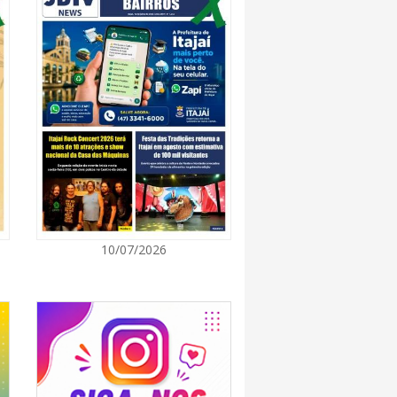
8:28
 se forma sobre o oceano, mas Santa
impactos provocados pela frente fria e pelo
7:00
Cultura retoma oficinas culturais com diversas
ara a comunidade
7:00
10/07/2026
a a exploração da gastronomia do 14º
arroupilha estão abertas
7:00
osição de arte transforma o Paço Municipal
de cultura