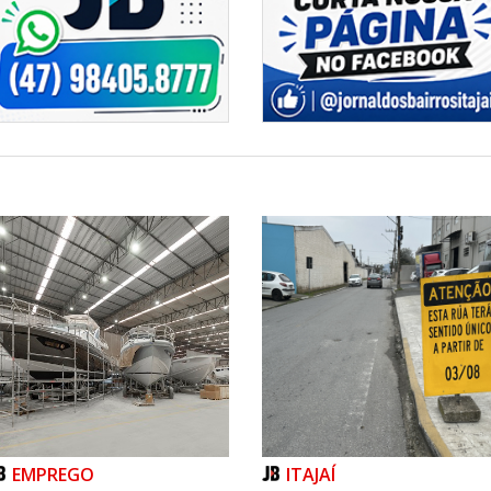
macieira advindas do exterior, pois a
do Brasil é insuficiente para que a
dormência) adequado. “Sem essa
s plantas, por exemplo, não seria
o de toneladas da fruta anualmente”,
ram ao campo. A Epagri e parceiros
 de pós-colheita, ecofisiologia,
as, todas essenciais para garantir o
 eficiente de frutas de qualidade,
e e extremamente agradável. “Esses
r o mercado nacional e abrir portas
IG) da maçã Fuji da Regição de São
fruta catarinense entre as de melhor
olvidas pela Epagri, identificadas
ivadas em outros países e vem
trangeiros.
sil atingiu a autossuficiência em
raram as importações pela primeira
s Unidas para a Alimentação e a
 maior produtor mundial da fruta,
 global. Os principais destinos da
EMPREGO
ITAJAÍ
 no Oriente Médio, consolidando a