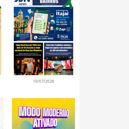
8:28
 se forma sobre o oceano, mas Santa
impactos provocados pela frente fria e pelo
7:00
Cultura retoma oficinas culturais com diversas
ara a comunidade
7:00
10/07/2026
a a exploração da gastronomia do 14º
arroupilha estão abertas
7:00
osição de arte transforma o Paço Municipal
de cultura