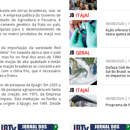
da em terras brasileiras, isso se
ITAJAÍ
ri. A empresa pública do Governo de
Estado da Agricultura e Pecuária, é
06/08/2026 | 1
amento genético da fruta no país,
squisas para o desenvolvimento de
Ação oferece te
s na matriz produtiva da maçã nos
nesta quinta (6
a da importação da variedade Red
GERAL
tina”. Foi naquela época que o país
 mas foi no final dos anos de 1990
06/08/2026 | 1
 de maçãs de alta qualidade e então
e maçãs brasileiras se concentra em
Defesa Civil 
 com o clima frio, que é necessário
Sul do Brasil
os impactos n
s e frutos.
alho de pesquisa da Epagri. Em 2025 a
ITAJAÍ
s de pesquisa agropecuária em Santa
 da criação, em 1975, da Empresa
06/08/2026 | 1
mpasc. Esta instituição se fundiu a
eu origem à Epagri, em 1991. Desde
Programa de IS
o de gerar e difundir conhecimento
rápida em fren
mo é o caso da maçã.
 no Brasil vinha principalmente da
GERAL