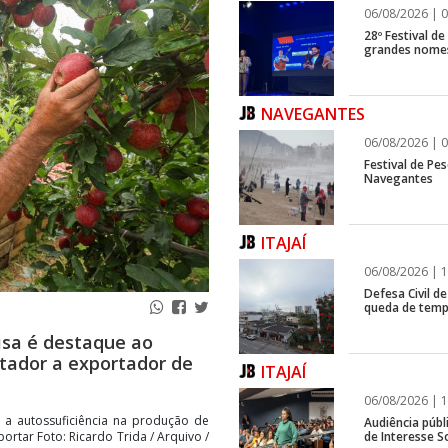
06/08/2026 | 0
28º Festival d
grandes nomes
NAVEGANTES
06/08/2026 | 0
Festival de Pes
Navegantes
ITAJAÍ
06/08/2026 | 1
Defesa Civil de
queda de temp
isa é destaque ao
rtador a exportador de
ITAJAÍ
06/08/2026 | 1
u a autossuficiência na produção de
Audiência públ
de Interesse So
ortar Foto: Ricardo Trida / Arquivo /