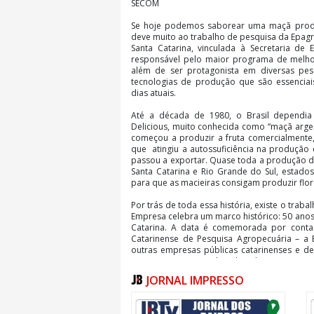
SECOM
Se hoje podemos saborear uma maçã produzi
deve muito ao trabalho de pesquisa da Epag
Santa Catarina, vinculada à Secretaria de 
responsável pelo maior programa de melhor
além de ser protagonista em diversas pe
tecnologias de produção que são essenciai
dias atuais.
Até a década de 1980, o Brasil dependi
Delicious, muito conhecida como “maçã argen
começou a produzir a fruta comercialmente,
que atingiu a autossuficiência na produção
passou a exportar. Quase toda a produção d
Santa Catarina e Rio Grande do Sul, estados
para que as macieiras consigam produzir flore
Por trás de toda essa história, existe o trab
Empresa celebra um marco histórico: 50 ano
Catarina. A data é comemorada por conta
Catarinense de Pesquisa Agropecuária – a E
outras empresas públicas catarinenses e d
então, a Epagri tem levado adiante a missã
para fortalecer o agronegócio do Estado, co
JORNAL IMPRESSO
Como tudo começou
Até meados do século 20, a maçã consumida