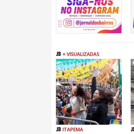
compensar a falta de frio para as plantas de 
quantidade de frio disponível mesmo no Sul 
planta tenha um período de repouso (
tecnologia de indução da brotação nessa
possível ao Brasil produzir mais de um milhã
ressalta o pesquisador.
Ele relata que os avanços não se restringi
também investiram pesado em tecnologias
fitopatologia, entomologia e manejo de plant
desenvolvimento de um sistema de produção
+ VISUALIZADAS
com coloração vermelha intensa e sabor doc
atributos foram fundamentais para conquista
no exterior”, destaca Marcus Vinicius.
O reconhecimento da Indicação Geográfica (
Joaquim reforça esse diferencial e coloca a 
qualidade do mundo. Três variedades desenv
com a marca Sambóa, também são cult
conquistando o paladar dos consumidores es
Dados de produção
De acordo com dados da Epagri/Cepa, o Bra
maçãs em 1998, quando as exportações supe
vez. Dados da da Organização das Naçõe
Agricultura (FAO) colocam o País como 12º
responsável por cerca de 1,2% da produção
ITAPEMA
maçã brasileira estão na América Latina e