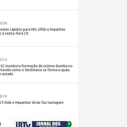
0:04
stes rápidos para HIV, sífilis e hepatites
) e sexta-feira (7)
0:14
de SC monitora formação de ciclone-bomba no
; entenda como o fenômeno se forma e quais
o estado
8:18
T/Aids e Hepatites Virais faz testagem
te ao CIS