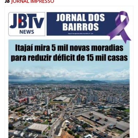
JORNAL IMPRESSO
07/08/2026 | 10:15
Defesa Civil de Itajaí e Univali ampliam monitoramento das marés com
novo marégrafo
NAVEGANTES