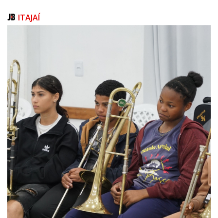
pontos de hidratação, ativações de patrocinadores, parque de
diversões com mais de dez brinquedos, central de copos, mesas
ITAJAÍ
temáticas, caixas e 35 postos de segurança, tudo distribuído pelo Salão
Interno e pela área externa do Centreventos Governador Luiz Henrique
da Silveira.
Além disso, para facilitar o acesso de todos os bairros à maior festa de
pescado do Brasil, serão implantadas linhas de ônibus especiais durante
os 18 dias de Marejada. As viagens começam a partir das 10h, com
algumas linhas funcionando até 01h10, garantindo conforto e segurança
para quem quer aproveitar a festa até o encerramento.
A Marejada equilibra tradição, inovação, cultura, gastronomia e
sustentabilidade. Neste ano, os visitantes embarcarão em uma viagem
sensorial a uma clássica vila portuguesa, com uma imersão na cultura
açoriana.
Horários da festa:
Segunda a quinta-feira: das 18h à 00h
Sextas-feiras: das 18h à 01h30
Sábados: das 11h à 01h30
Domingos: das 11h à 00h