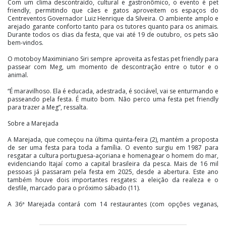
Com um clima descontraído, cultural e gastronômico, o evento é pet
friendly, permitindo que cães e gatos aproveitem os espaços do
Centreventos Governador Luiz Henrique da Silveira. O ambiente amplo e
arejado garante conforto tanto para os tutores quanto para os animais.
Durante todos os dias da festa, que vai até 19 de outubro, os pets são
bem-vindos.
O motoboy Maximiniano Siri sempre aproveita as festas pet friendly para
passear com Meg, um momento de descontração entre o tutor e o
animal.
“É maravilhoso. Ela é educada, adestrada, é sociável, vai se enturmando e
passeando pela festa. É muito bom. Não perco uma festa pet friendly
para trazer a Meg”, ressalta.
Sobre a Marejada
A Marejada, que começou na última quinta-feira (2), mantém a proposta
de ser uma festa para toda a família. O evento surgiu em 1987 para
resgatar a cultura portuguesa-açoriana e homenagear o homem do mar,
evidenciando Itajaí como a capital brasileira da pesca. Mais de 16 mil
pessoas já passaram pela festa em 2025, desde a abertura. Este ano
também houve dois importantes resgates: a eleição da realeza e o
desfile, marcado para o próximo sábado (11).
A 36ª Marejada contará com 14 restaurantes (com opções veganas,
vegetarianas e funcionais), cinco bares, dois palcos, área kids,
ambulatório, banheiros masculino e feminino, caminhão de chope,