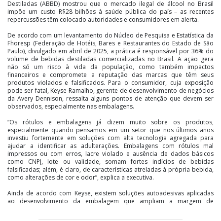
Destiladas (ABBD) mostrou que o mercado ilegal de álcool no Brasil
impõe um custo R$28 bilhões à saúde pública do país – as recentes
repercussões têm colocado autoridades e consumidores em alerta.
De acordo com um levantamento do Núcleo de Pesquisa e Estatística da
Fhoresp (Federação de Hotéis, Bares e Restaurantes do Estado de São
Paulo), divulgado em abril de 2025, a prática é responsável por 36% do
volume de bebidas destiladas comercializadas no Brasil. A ação gera
não só um risco à vida da população, como também impactos
financeiros e compromete a reputação das marcas que têm seus
produtos violados e falsificados. Para o consumidor, cuja exposição
pode ser fatal, Keyse Ramalho, gerente de desenvolvimento de negócios
da Avery Dennison, ressalta alguns pontos de atenção que devem ser
observados, especialmente nas embalagens.
“Os rótulos e embalagens já dizem muito sobre os produtos,
especialmente quando pensamos em um setor que nos últimos anos
investiu fortemente em soluções com alta tecnologia agregada para
ajudar a identificar as adulterações. Embalagens com rótulos mal
impressos ou com erros, lacre violado e ausência de dados básicos
como CNPJ, lote ou validade, somam fortes indícios de bebidas
falsificadas; além, é claro, de características atreladas à própria bebida,
como alterações de cor e odor”, explica a executiva.
Ainda de acordo com Keyse, existem soluções autoadesivas aplicadas
ao desenvolvimento da embalagem que ampliam a margem de
segurança em diferentes frentes, como antiviolação, antifalsificação e
rastreabilidade. O uso de rótulos e etiquetas autoadesivas, aliado a