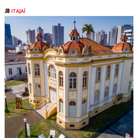
tecnologias inteligentes como RFID, QR Code serializado ou NFC — ainda
recentes e pouco utilizadas no mercado de bebidas — possibilita manter
ITAJAÍ
a rastreabilidade, identificar e inibir tentativas de adulteração ou
substituição do conteúdo da embalagem, além de garantir o
acompanhamento em todo o processo. Dessa forma, o consumidor
passa a ter mais segurança e confiança na autenticidade do produto que
consome.
“Por isso é tão importante ter atenção ao conteúdo e à embalagem,
antes de iniciar o consumo. Mais do que um recurso estético, rótulos,
etiquetas, tags de rastreabilidade e lacres funcionam como uma camada
extra que aumenta a proteção, garantindo que o produto chegue ao
consumidor nas mesmas condições em que saiu da fábrica. Marcas
confiáveis investem continuamente em soluções que unem originalidade,
qualidade e segurança, adotando tecnologias capazes de dificultar
fraudes e oferecer sinais visíveis de violação. Assim, ao observar uma
embalagem íntegra e com informações claras sobre procedência, lote e
validade, o consumidor tem um indicativo importante de que está
adquirindo uma bebida autêntica e segura”, complementa Keyse.
Para ilustrar, a executiva usa como exemplo as etiquetas e rótulos
autoadesivos de alta tecnologia oferecidos pela companhia, entre eles,
soluções de segurança como as da categoria VOID (etiquetas que ao
serem removidas revelam a palavra que identifica conteúdo violado
“VOID”).
“Outras opções são os lacres de segurança, que se rompem ao serem
removidos, evidenciando a abertura da embalagem; as etiquetas