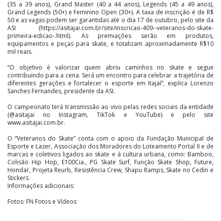
(35 a 39 anos), Grand Master (40 a 44 anos), Legends (45 a 49 anos),
Grand Legends (50+) e Feminino Open (30+). A taxa de inscrição é de R$
50 e as vagas podem ser garantidas até o dia 17 de outubro, pelo site da
ASI (https://asitajai.com.br/site/inscricao-409--veteranos-do-skate-
primeira-edicao-.html). As premiações serão em produtos,
equipamentos e peças para skate, e totalizam aproximadamente R$10
mil reais.
“O objetivo é valorizar quem abriu caminhos no skate e segue
contribuindo para a cena. Será um encontro para celebrar a trajetória de
diferentes gerações e fortalecer o esporte em Itajaí”, explica Lorenzo
Sanches Fernandes, presidente da ASI.
O campeonato terá transmissão ao vivo pelas redes sociais da entidade
(@asitajai no Instagram, TikTok e YouTube) e pelo site
www.asitajai.com.br.
O “Veteranos do Skate” conta com o apoio da Fundação Municipal de
Esporte e Lazer, Associação dos Moradores do Loteamento Portal II e de
marcas e coletivos ligados ao skate e à cultura urbana, como: Bamboo,
Colisão Hip Hop, E100Cia., PG Skate Surf, Função Skate Shop, Future,
Hondar, Projeta Reurb, Resistência Crew, Shapu Ramps, Skate no Cedin e
Stickers.
Informações adicionais:
Fotos: FN Fotos e Vídeos