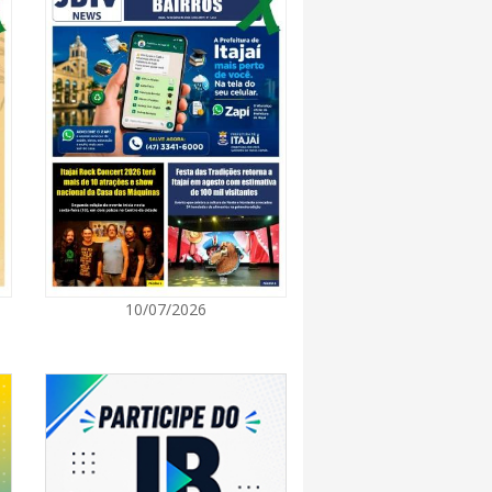
7:00
 de Ensino inicia entrega de novos uniformes
ras
7:00
Norte de SC expande e abre primeira unidade
is
7:00
10/07/2026
ção europeia ocorre enquanto inteligência
ta centers e carros elétricos elevam a demanda
rmazenamento no centro do debate
7:00
m navegantino estreia no Cineteatro
ebate sobre direitos da mulher