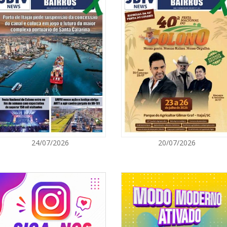
05/08/2026 | 0
Rede Municipal
para merendei
GERAL
05/08/2026 | 0
Sorveteria do 
em Florianópol
GERAL
05/08/2026 | 0
24/07/2026
20/07/2026
Queda na gera
artificial, da
e colocam o a
energético
NAVEGANTES
05/08/2026 | 0
Curta-metrage
Carecão com d