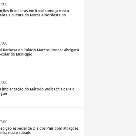
7:00
ições Brasileiras em Itajaí começa nesta
elebra a cultura do Norte e Nordeste no
7:00
ui Barbosa do Palácio Marcos Konder abrigará
colar do Município
7:00
 na implantação do Método Wolbachia para o
ngue
7:00
á edição especial de Dia dos Pais com atrações
mília neste sábado