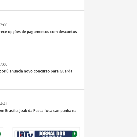
7:00
erece opções de pagamentos com descontos
7:00
boriú anuncia novo concurso para Guarda
4:41
 em Brasília: Joab da Pesca foca campanha na
 e defesa dos pescadores da AMFRI