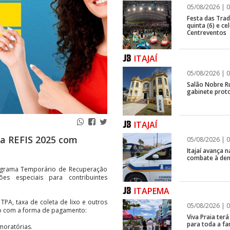
05/08/2026 | 0
Festa das Trad
quinta (6) e c
Centreventos
ITAJAÍ
05/08/2026 | 0
Salão Nobre R
gabinete proto
ITAJAÍ
ça REFIS 2025 com
05/08/2026 | 0
Itajaí avança
combate à de
rograma Temporário de Recuperação
ões especiais para contribuintes
ITAPEMA
TPA, taxa de coleta de lixo e outros
05/08/2026 | 0
do com a forma de pagamento:
Viva Praia ter
para toda a fa
moratórias.