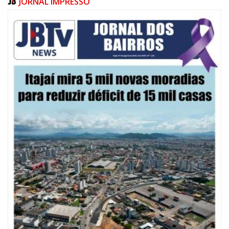
JORNAL IMPRESSO
09/08/2026 | 07:00
Defesa Civil de Itajaí apresentará plano de contingência contra El Niño na
ACII
ITAJAÍ