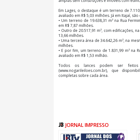
amplas sem construções e imóveis com edifi
Em Lages, o destaque é um terreno de 7.110
avaliado em R$ 5,03 milhões. Já em Itajaí, sã
•
Um terreno de 19.638,31 m² na Rua Fermino
em R$ 7,87 milhões.
•
Outro de 20.517,91 m², com edificações, na
13,66 milhões.
•
Uma terceira área de 34.642,26 m², na mesm
milhões.
•
E por fim, um terreno de 1.831,99 m² na Ru
avaliado em R$ 1,53 milhão.
Todos os lances podem ser feitos 
(www.nogarileiloes.com.br), que disponi
completas sobre cada área.
JORNAL IMPRESSO