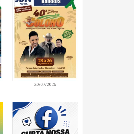
7:00
rça descarte sustentável com envio de 330
s à logística reversa
7:00
va estratégias de marketing e vendas ao
 Brusque
7:00
20/07/2026
 Itapema segue com credenciamento aberto
e produtores culturais
7:00
taca no IDEB e conquista melhor resultado da