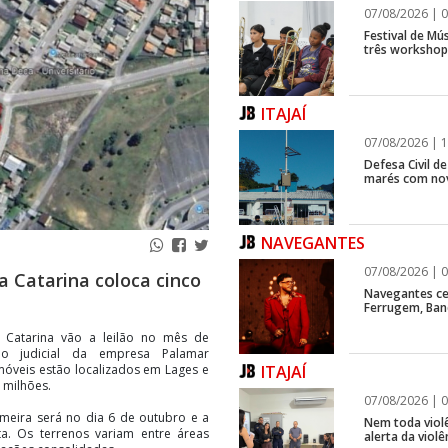
07/08/2026 | 0
Festival de Mús
três workshops
ITAJAÍ
07/08/2026 | 1
Defesa Civil d
marés com no
NAVEGANTES
07/08/2026 | 0
a Catarina coloca cinco
Navegantes ce
Ferrugem, Ban
a Catarina vão a leilão no mês de
o judicial da empresa Palamar
ITAJAÍ
móveis estão localizados em Lages e
 milhões.
07/08/2026 | 0
imeira será no dia 6 de outubro e a
Nem toda violê
a. Os terrenos variam entre áreas
alerta da viol