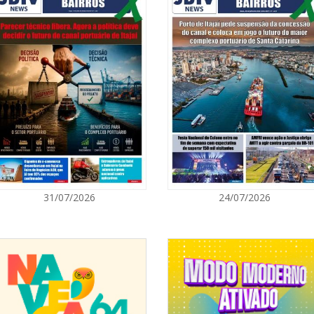
07/08/2026 | 0
Ambiental refo
quilos de pilha
GERAL
07/08/2026 | 0
Jordan Hang le
InspiraBQ, em
ITAPEMA
07/08/2026 | 0
31/07/2026
24/07/2026
Prefeitura de
para artistas 
ITAPEMA
07/08/2026 | 0
Itapema se des
região