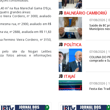
cações consolidadas.
,40 m² na Rua Marechal Gama D’Eça,
o quatro grandes áreas:
BALNEÁRIO CAMBORIÚ
 Vieira Cordeiro, nº 3000, avaliado
07/08/2026 | 0
 mesma rua, nº 2900, avaliado em R$
Saúde de BC p
Municípios ne
a via, nº 2888, avaliada em R$ 11,83
a Fermino Vieira Cordeiro, nº 3150,
POLÍTICA
pelo site da Nogari Leilões
07/08/2026 | 1
biliza fotos aéreas e informações
COLUNA DO PRI
comprado e Su
ITAJAÍ
07/08/2026 | 1
Festa das Trad
estreia, e Reg
BALNEÁRIO CAMBORIÚ