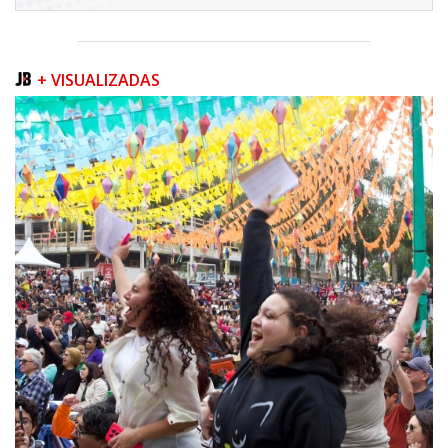
+ VISUALIZADAS
05/08/2026 | 07:00
Queda na geração europeia ocorre enquanto inteligência artificial, data
centers e carros elétricos elevam a demanda e colocam o
armazenamento no centro do debate energético
NAVEGANTES