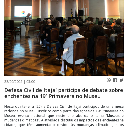
PUBLICAÇÕES LEGAIS
CONTATO
28/09/2025 | 05:00
Defesa Civil de Itajaí participa de debate sobre
enchentes na 19ª Primavera no Museu
Nesta quinta-feira (25), a Defesa Civil de Itajaí participou de uma mesa
redonda no Museu Histórico como parte das ações da 19ª Primavera no
Museu, evento nacional que neste ano aborda o tema “Museus e
mudanças climáticas”. A atividade discutiu os impactos das enchentes na
cidade, que têm aumentado devido às mudanças climáticas, e os