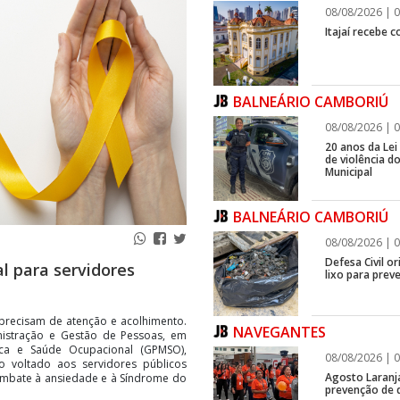
08/08/2026 | 0
Itajaí recebe 
BALNEÁRIO CAMBORIÚ
08/08/2026 | 0
20 anos da Lei
de violência 
Municipal
BALNEÁRIO CAMBORIÚ
08/08/2026 | 0
Defesa Civil o
 para servidores
lixo para prev
recisam de atenção e acolhimento.
NAVEGANTES
nistração e Gestão de Pessoas, em
ica e Saúde Ocupacional (GPMSO),
08/08/2026 | 0
o voltado aos servidores públicos
Agosto Laranj
ombate à ansiedade e à Síndrome do
prevenção de d