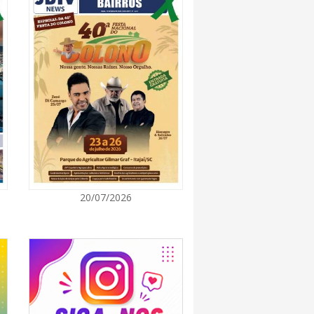
7:00
promove semana de oficinas gratuitas e
urais em Itajaí
7:00
ra de Vereadores de Itajaí reúnem
ara discutir políticas públicas e inovação
7:00
20/07/2026
itz terá concerto “Rock ao Piano” neste
7:00
 de medicamentos de BC estará fechado nos
e agosto para realização de inventário