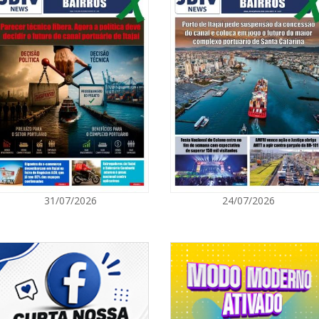
08/08/2026 | 0
8º Capoezade 
atividades cult
GERAL
08/08/2026 | 0
Univali e Câma
especialistas p
BALNEÁRIO CAMBORIÚ
08/08/2026 | 0
31/07/2026
24/07/2026
Teatro Bruno N
sábado
BALNEÁRIO CAMBORIÚ
08/08/2026 | 0
Setor judicial
dias 10 e 11 d