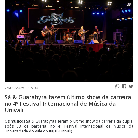
PUBLICAÇÕES LEGAIS
CONTATO
28/09/2025 | 06:00
Sá & Guarabyra fazem último show da carreira
no 4º Festival Internacional de Música da
Univali
Os músicos Sá & Guarabyra fizeram o último show da carreira da dupla,
após 53 de parceria, no 4º Festival Internacional de Música da
Universidade do Vale do Itajaí (Univali).