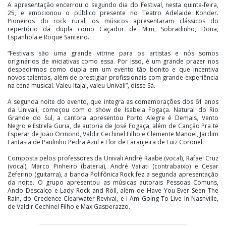
A apresentação encerrou o segundo dia do Festival, nesta quinta-feira,
25, e emocionou o público presente no Teatro Adelaide Konder.
Pioneiros do rock rural, os músicos apresentaram clássicos do
repertório da dupla como Caçador de Mim, Sobradinho, Dona,
Espanhola e Roque Santeiro.
“Festivais são uma grande vitrine para os artistas e nós somos
originários de iniciativas como essa. Por isso, é um grande prazer nos
despedirmos como dupla em um evento tão bonito e que incentiva
novos talentos, além de prestigiar profissionais com grande experiência
na cena musical. Valeu Itajaí, valeu Univali”, disse Sá.
A segunda noite do evento, que integra as comemorações dos 61 anos
da Univali, começou com o show de Isabela Fogaça. Natural do Rio
Grande do Sul, a cantora apresentou Porto Alegre é Demais, Vento
Negro e Estrela Guria, de autoria de José Fogaça, além de Canção Pra te
Esperar de João Ormond, Valdir Cechinel Filho e Clemente Manoel, Jardim
Fantasia de Paulinho Pedra Azul e Flor de Laranjeira de Luiz Coronel.
Composta pelos professores da Univali André Raabe (vocal), Rafael Cruz
(vocal), Marco Pinheiro (bateria), André Vailati (contrabaixo) e Cesar
Zeferino (guitarra), a banda Polifônica Rock fez a segunda apresentação
da noite. O grupo apresentou as músicas autorais Pessoas Comuns,
Ando Descalço e Lady Rock and Roll, além de Have You Ever Seen The
Rain, do Credence Clearwater Revival, e I Am Going To Live In Nashville,
de Valdir Cechinel Filho e Max Gasperazzo.
A cantora australiana Janine Helene e o multi-instrumentista e compositor