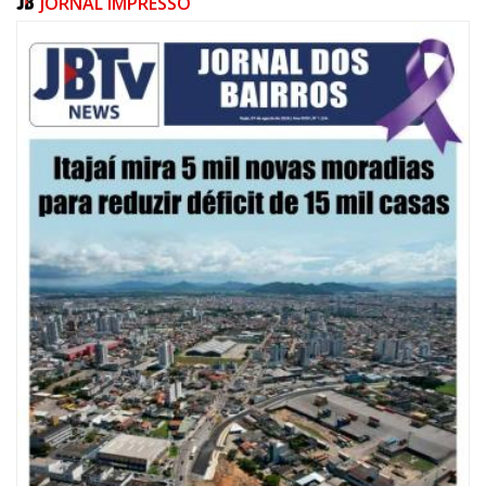
JORNAL IMPRESSO
09/08/2026 | 07:00
Defesa Civil de Itajaí apresentará plano de contingência contra El Niño na
ACII
ITAJAÍ