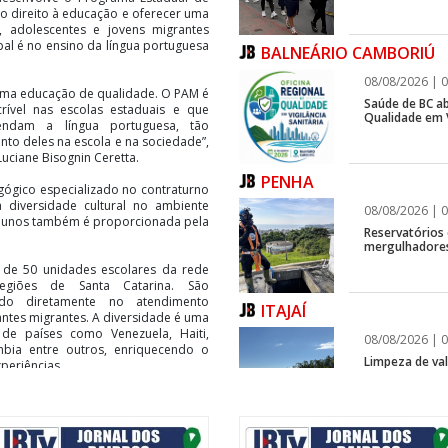
 o direito à educação e oferecer uma
, adolescentes e jovens migrantes
pal é no ensino da língua portuguesa
BALNEÁRIO CAMBORIÚ
08/08/2026 | 0
uma educação de qualidade. O PAM é
Saúde de BC ab
rível nas escolas estaduais e que
Qualidade em V
rendam a língua portuguesa, tão
to deles na escola e na sociedade”,
uciane Bisognin Ceretta.
PENHA
ógico especializado no contraturno
 diversidade cultural no ambiente
08/08/2026 | 0
 alunos também é proporcionada pela
Reservatórios
mergulhadores
 de 50 unidades escolares da rede
regiões de Santa Catarina. São
do diretamente no atendimento
ITAJAÍ
ntes migrantes. A diversidade é uma
e países como Venezuela, Haiti,
08/08/2026 | 0
ômbia entre outros, enriquecendo o
Limpeza de vala
periências.
sses alunos, diminuindo xenofobia,
escolar na valorização dessa cultura.
scola é muito importante para esse
ITAJAÍ
, mas ensinando aos demais”, ressalta