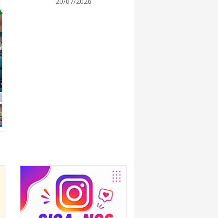
20/07/2026
7:00
promove semana de oficinas gratuitas e
urais em Itajaí
7:00
ra de Vereadores de Itajaí reúnem
ara discutir políticas públicas e inovação
7:00
itz terá concerto “Rock ao Piano” neste
7:00
 de medicamentos de BC estará fechado nos
e agosto para realização de inventário