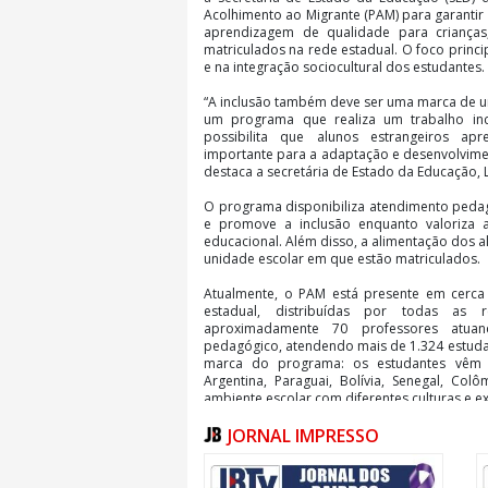
Acolhimento ao Migrante (PAM) para garantir
aprendizagem de qualidade para crianças
matriculados na rede estadual. O foco princi
e na integração sociocultural dos estudantes.
“A inclusão também deve ser uma marca de 
um programa que realiza um trabalho inc
possibilita que alunos estrangeiros ap
importante para a adaptação e desenvolvimen
destaca a secretária de Estado da Educação, L
O programa disponibiliza atendimento pedag
e promove a inclusão enquanto valoriza a
educacional. Além disso, a alimentação dos
unidade escolar em que estão matriculados.
Atualmente, o PAM está presente em cerca
estadual, distribuídas por todas as 
aproximadamente 70 professores atuan
pedagógico, atendendo mais de 1.324 estuda
marca do programa: os estudantes vêm d
Argentina, Paraguai, Bolívia, Senegal, Col
ambiente escolar com diferentes culturas e ex
JORNAL IMPRESSO
“O programa tem como finalidade auxiliar e
discriminações, conscientizando toda a rede 
Trabalhar a interculturalidade dentro da e
aluno, valorizando não só a cultura para ele