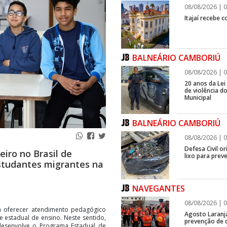
08/08/2026 | 0
Itajaí recebe 
BALNEÁRIO CAMBORIÚ
08/08/2026 | 0
20 anos da Lei
de violência 
Municipal
BALNEÁRIO CAMBORIÚ
08/08/2026 | 0
Defesa Civil o
iro no Brasil de
lixo para prev
studantes migrantes na
NAVEGANTES
08/08/2026 | 0
 a oferecer atendimento pedagógico
Agosto Laranj
e estadual de ensino. Neste sentido,
prevenção de d
desenvolve o Programa Estadual de