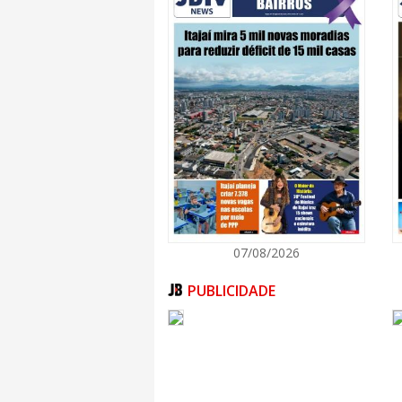
Vinícius Ribeiro, ponto focal do PAM na SED.
Para participar do PAM, as escolas da red
processo de adesão junto à SED/SC. Neste p
diagnóstico inicial informando o número de
suas faixas etárias e necessidades peda
programa organiza a oferta de atendimen
capacitados para atuar com estudantes dos
fundamental e também do ensino médio.
“Me acolheram muito bem. Depois do PAM, 
escrita, porque tem que também fazer reda
para isso, para falar também”, conta a estuda
Compromisso com a legislação e os direitos
O PAM atua em consonância com as leis fed
07/08/2026
acesso e a permanência dos estudantes m
Diretrizes e Bases da Educação Nacional (LDB
13.445/2017) e a Lei Estadual nº 18.018/2020, q
PUBLICIDADE
População Migrante. Dessa forma, o pro
Estado com a inclusão educacional e com a 
Língua Portuguesa e Cultura Brasileira para E
Além do PAM, a SED oferece, por meio do
Adultos (CEJAs), o curso de qualificação prof
Cultura Brasileira para Estrangeiros, nos níve