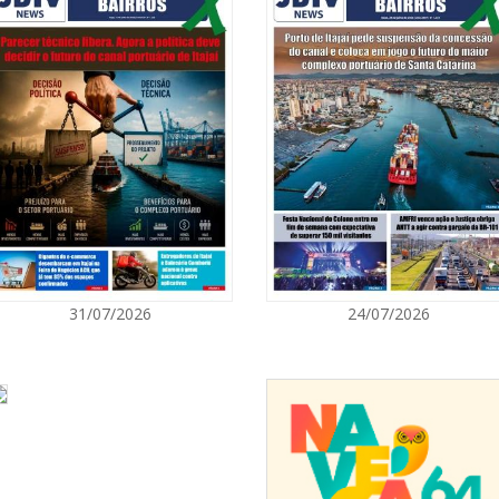
08/08/2026 | 0
8º Capoezade 
e estadual realizam anualmente um
atividades cult
rocesso, cada unidade apresenta um
 estudantes migrantes matriculados,
gógicas. Com base nesses dados, o
to e a designação de professores
GERAL
 anos iniciais e finais do ensino
08/08/2026 | 0
Univali e Câma
eu compreendi melhor as aulas, na
especialistas p
ção na sala. E eles ajudaram muito
nte cubana, Jessica Castellanos.
 humanos
BALNEÁRIO CAMBORIÚ
erais e estaduais que asseguram o
08/08/2026 | 0
31/07/2026
24/07/2026
igrantes na escola, como a Lei de
Teatro Bruno N
), a Lei de Migração (Lei Federal nº
sábado
ue institui a Política Estadual para a
grama reafirma o compromisso do
promoção dos direitos humanos.
BALNEÁRIO CAMBORIÚ
strangeiros
08/08/2026 | 0
s Centros de Educação de Jovens e
Setor judicial
issional (FIC) em Língua Portuguesa e
dias 10 e 11 d
is básico, intermediário e avançado.