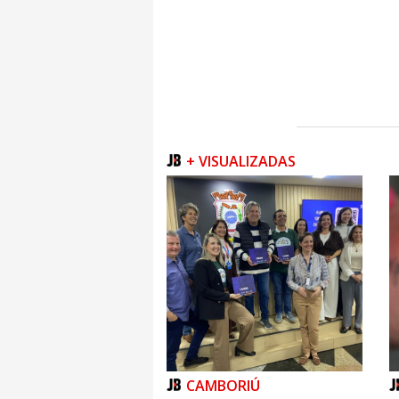
O curso, com carga horária de 160 hora
disponível para qualquer estrangeiro c
aprender o idioma para se comunicar e soc
inserido.
Atualmente, são atendidos 1.490 estra
intermediário; e 156 no avançado, em 26 CEJA
Twitter
+ VISUALIZADAS
CAMBORIÚ