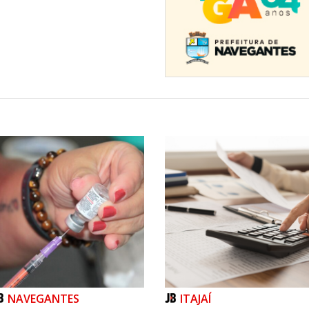
s e duração de um semestre, está
om mais de 15 anos que necessite
ializar com a comunidade onde está
ngeiros no nível básico; 412 no
s e 16 unidades descentralizadas.
NAVEGANTES
ITAJAÍ