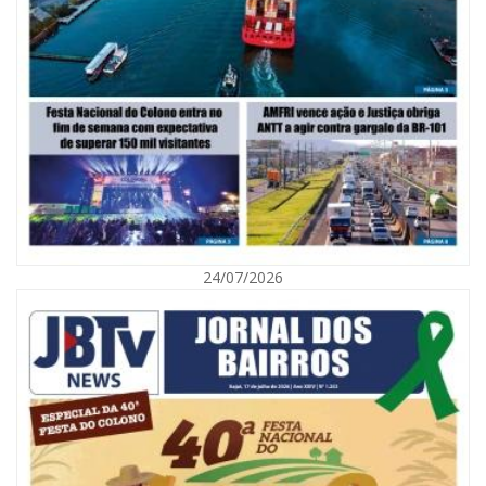
07/08/2026 | 07:00
Saúde de BC promove mutirão de DIU e Implanon na UBS Municípios
neste sábado
POLÍTICA
24/07/2026