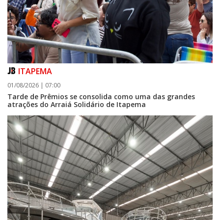
ITAPEMA
05/08/2026 | 07:00
01/08/2026 | 07:00
Queda na geração europeia ocorre enquanto inteligência artificial, data
centers e carros elétricos elevam a demanda e colocam o
Tarde de Prêmios se consolida como uma das grandes
armazenamento no centro do debate energético
atrações do Arraiá Solidário de Itapema
NAVEGANTES