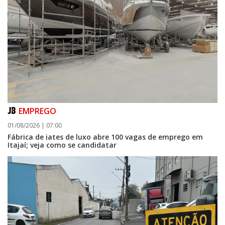
EMPREGO
05/08/2026 | 07:00
01/08/2026 | 07:00
Curta-metragem navegantino estreia no Cineteatro Carecão com debate
Fábrica de iates de luxo abre 100 vagas de emprego em
sobre direitos da mulher
Itajaí; veja como se candidatar