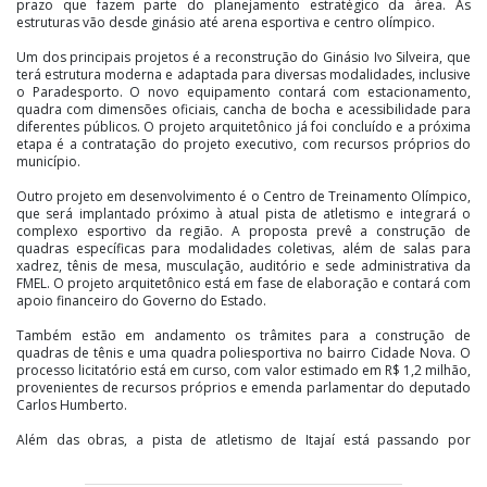
prazo que fazem parte do planejamento estratégico da área. As
estruturas vão desde ginásio até arena esportiva e centro olímpico.
Um dos principais projetos é a reconstrução do Ginásio Ivo Silveira, que
terá estrutura moderna e adaptada para diversas modalidades, inclusive
o Paradesporto. O novo equipamento contará com estacionamento,
quadra com dimensões oficiais, cancha de bocha e acessibilidade para
diferentes públicos. O projeto arquitetônico já foi concluído e a próxima
etapa é a contratação do projeto executivo, com recursos próprios do
município.
Outro projeto em desenvolvimento é o Centro de Treinamento Olímpico,
que será implantado próximo à atual pista de atletismo e integrará o
complexo esportivo da região. A proposta prevê a construção de
quadras específicas para modalidades coletivas, além de salas para
xadrez, tênis de mesa, musculação, auditório e sede administrativa da
FMEL. O projeto arquitetônico está em fase de elaboração e contará com
apoio financeiro do Governo do Estado.
Também estão em andamento os trâmites para a construção de
quadras de tênis e uma quadra poliesportiva no bairro Cidade Nova. O
processo licitatório está em curso, com valor estimado em R$ 1,2 milhão,
provenientes de recursos próprios e emenda parlamentar do deputado
Carlos Humberto.
Além das obras, a pista de atletismo de Itajaí está passando por
manutenção, realizada pela Secretaria de Urbanismo. Além disso, está
em estudo o cercamento de áreas da pista para preservação do espaço,