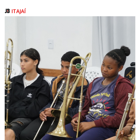
que será incorporado ao Masterplan do Esporte – plano de longo prazo
que prevê a ampliação da infraestrutura esportiva no município.
ITAJAÍ
A Prefeitura também avalia a construção de uma arena com capacidade
para até 7 mil pessoas, com o objetivo de sediar grandes eventos
esportivos e culturais. Há ainda a previsão de um ginásio de menor
porte para atender às equipes locais em seus treinos, devido a alta
demanda e a limitação atual de apenas dois ginásios disponíveis para 24
equipes de modalidades coletivas, como vôlei, basquete, futsal e
handebol.
De acordo com o diretor executivo da FMEL, Daniel dos Passos, os
investimentos buscam atender às necessidades imediatas e também
preparar a cidade para as próximas décadas. “Sabemos da importância
e da necessidade de novos espaços esportivos em Itajaí. Os projetos
estão sendo estruturados com esse foco, para garantir mais qualidade e
acesso ao esporte”, afirmou o Diretor.