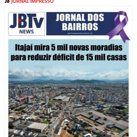
JORNAL IMPRESSO
07/08/2026 | 10:15
Defesa Civil de Itajaí e Univali ampliam monitoramento das marés com
novo marégrafo
NAVEGANTES