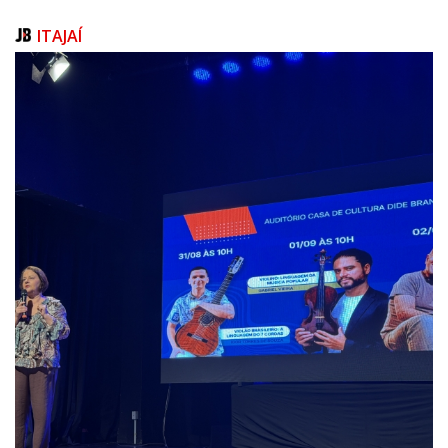
https://forms.gle/3QZdXr7d2givbZ9i6 e
https://drive.google.com/drive/folders/1eAt71NwbYfCMeRP7okZ3sSRwOr6
ITAJAÍ
ASSESSORIA DE COMUNICAÇÃO
Texto, Lyandra Machado, jornalista responsável
Foto: Giro Urbano