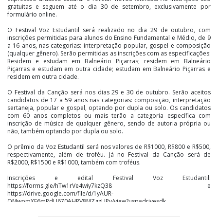
gratuitas e seguem até o dia 30 de setembro, exclusivamente por
formulário online.
O Festival Voz Estudantil será realizado no dia 29 de outubro, com
inscrições permitidas para alunos do Ensino Fundamental e Médio, de 9
a 16 anos, nas categorias: interpretação popular, gospel e composição
(qualquer gênero). Serão permitidas as inscrições com as especificações:
Residem e estudam em Balneário Piçarras; residem em Balneário
Piçarras e estudam em outra cidade; estudam em Balneário Piçarras e
residem em outra cidade.
O Festival da Canção será nos dias 29 e 30 de outubro. Serão aceitos
candidatos de 17 a 59 anos nas categorias: composição, interpretação
sertaneja, popular e gospel, optando por dupla ou solo. Os candidatos
com 60 anos completos ou mais terão a categoria específica com
inscrição de música de qualquer gênero, sendo de autoria própria ou
não, também optando por dupla ou solo.
O prêmio da Voz Estudantil será nos valores de R$1000, R$800 e R$500,
respectivamente, além de troféu. Já no Festival da Canção será de
R$2000, R$1500 e R$1000, também com troféus.
Inscrições e edital Festival Voz Estudantil:
https://forms.gle/hTw1rVe4wiy7kzQ38 e
https://drive.google.com/file/d/1yAUR-
OMwpmXE6mRdU670AHRV8MZgzUPy/view?usp=drivesdk
Inscrições e edital Festival da Canção: