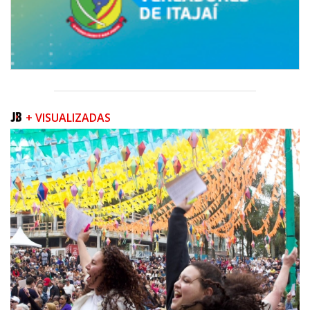
+ VISUALIZADAS
06/08/2026 | 07:00
Balneário Piçarras terá Dia D da Campanha Multivacinação no dia 22 de
agosto
ITAJAÍ