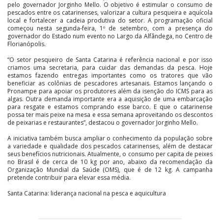
pelo governador Jorginho Mello. O objetivo é estimular o consumo de
pescados entre os catarinenses, valorizar a cultura pesqueira e aquícola
local e fortalecer a cadeia produtiva do setor. A programação oficial
começou nesta segunda-feira, 1º de setembro, com a presença do
governador do Estado num evento no Largo da Alfândega, no Centro de
Florianópolis.
“O setor pesqueiro de Santa Catarina é referência nacional e por isso
criamos uma secretaria, para cuidar das demandas da pesca. Hoje
estamos fazendo entregas importantes como os tratores que vão
beneficiar as colônias de pescadores artesanais. Estamos lançando o
Pronampe para apoiar os produtores além da isenção do ICMS para as
algas. Outra demanda importante era a aquisição de uma embarcação
para resgate e estamos comprando esse barco. E que o catarinense
possa ter mais peixe na mesa e essa semana aproveitando os descontos
de peixarias e restaurantes”, destacou o governador Jorginho Mello.
A iniciativa também busca ampliar o conhecimento da população sobre
a variedade e qualidade dos pescados catarinenses, além de destacar
seus benefícios nutricionais. Atualmente, o consumo per capita de peixes
no Brasil é de cerca de 10 kg por ano, abaixo da recomendação da
Organização Mundial da Saúde (OMS), que é de 12 kg. A campanha
pretende contribuir para elevar essa média.
Santa Catarina: liderança nacional na pesca e aquicultura
Santa Catarina é referência no setor pesqueiro e aquícola do Brasil. O
estado lidera a produção nacional de ostras, mexilhões e algas além de