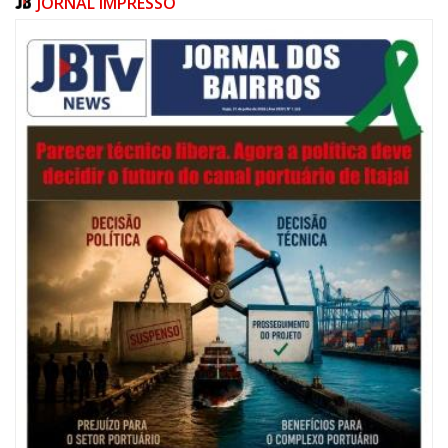
JORNAL IMPRESSO
estratégico para fomentar consumo, cultura, saúde e economia em Santa
Catarina.
06/08/2026 | 07:00
Festival de Pesca de Praia vai celebrar o aniversário de Navegantes
ITAJAÍ