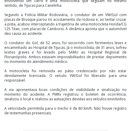
envolvendo um carro e uma motocicleta que seguiam no mesmo
sentido, de Tijucas para Canelinha.
Segundo a Polícia Militar Rodoviária, o condutor de um VW/Gol com
placas de Brusque parou no acostamento da rodovia e, ao tentar cruzar
a pista, acabou interceptando a trajetória de uma motocicleta Honda/CG
125 Titan, com placas de Camboriú. A dinâmica aponta que o automóvel
deu causa ao acidente.
O condutor do Gol, de 52 anos, foi socorrido com ferimentos leves e
encaminhado ao Hospital de Tijucas. Já o motociclista, de 31 anos, sofreu
lesões graves e foi levado pelo SAMU ao Hospital Regional de
Florianópolis. Ambos estavam impossibilitados de prestar depoimento
no momento do atendimento médico.
A motocicleta foi removida ao pátio credenciado por não estar
devidamente licenciada. O veículo VW/Gol foi liberado para uma
responsável.
A via apresentava boas condições de visibilidade e sinalização no
momento do acidente. A PMRv registrou o boletim de ocorrência,
sinalizou o local e realizou as autuações devidas aos veículos envolvidos.
A velocidade permitida para o trecho é de 80 km/h. Não houve registro
de testemunhas presenciais.