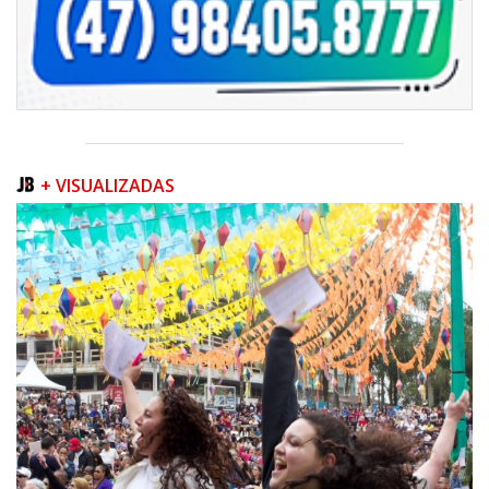
+ VISUALIZADAS
06/08/2026 | 07:00
Camboriú inicia obra que ampliará conexão entre vias e reforçará
mobilidade urbana
PORTO BELO