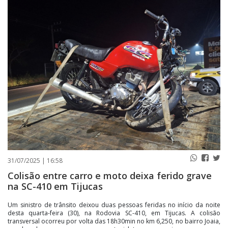
PUBLICAÇÕES LEGAIS
CONTATO
31/07/2025 | 16:58
Colisão entre carro e moto deixa ferido grave
na SC-410 em Tijucas
Um sinistro de trânsito deixou duas pessoas feridas no início da noite
desta quarta-feira (30), na Rodovia SC-410, em Tijucas. A colisão
transversal ocorreu por volta das 18h30min no km 6,250, no bairro Joaia,