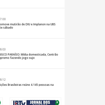
7:00
romove mutirão de DIU e Implanon na UBS
ste sábado
8:03
SCO PARAÍSO: Mídia domesticada, Centrão
premo fazendo jogo sujo
8:12
ições Brasileiras reúne 4.145 pessoas na
inaldo Sama sobe ao palco nesta sexta, às 19h