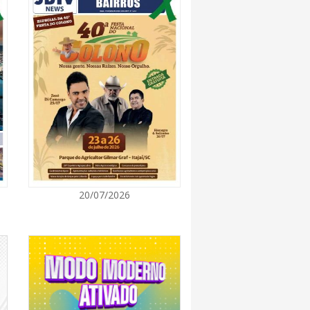
7:00
rça descarte sustentável com envio de 330
s à logística reversa
7:00
va estratégias de marketing e vendas ao
 Brusque
7:00
20/07/2026
 Itapema segue com credenciamento aberto
e produtores culturais
7:00
taca no IDEB e conquista melhor resultado da