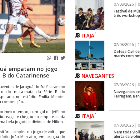
07/08/2026 | 0
Festival de Mús
três workshops
ITAJAÍ
07/08/2026 | 1
Defesa Civil d
marés com no
aguá empatam no jogo
 B do Catarinense
NAVEGANTES
07/08/2026 | 0
Juventus de Jaraguá do Sul ficaram no
Navegantes ce
nto do mata-mata da Série B do
Ferrugem, Ban
isputada no estádio Emília Mendes
a competição.
 primeiro tempo, com gol de Jeffinho
ITAJAÍ
iú reagiu e chegou ao empate ainda
ma bela jogada individual de Nilton.
07/08/2026 | 0
vitória simples no jogo de volta, que
Nem toda violê
alerta da viol
stádio João Marcatto, em Jaraguá do