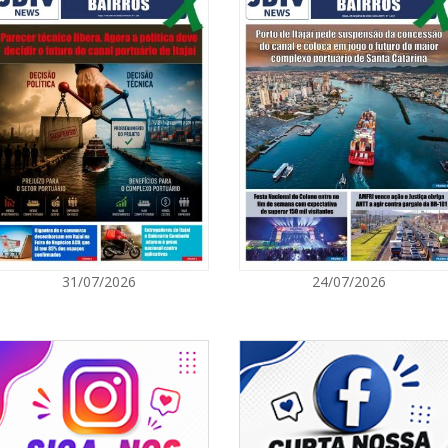
07/08/2026 | 0
Ambiental refo
quilos de pilha
GERAL
07/08/2026 | 0
Jordan Hang le
InspiraBQ, em
ITAPEMA
07/08/2026 | 0
31/07/2026
24/07/2026
Prefeitura de
para artistas 
ITAPEMA
07/08/2026 | 0
Itapema se des
região