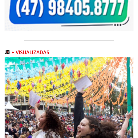
+ VISUALIZADAS
06/08/2026 | 07:00
Camboriú inicia obra que ampliará conexão entre vias e reforçará
mobilidade urbana
PORTO BELO