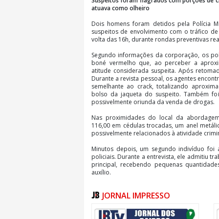
Suspeitos foram flagrados com porções de cr
atuava como olheiro
Dois homens foram detidos pela Polícia Mili
suspeitos de envolvimento com o tráfico de
volta das 16h, durante rondas preventivas re
Segundo informações da corporação, os po
boné vermelho que, ao perceber a aproxi
atitude considerada suspeita. Após retoma
Durante a revista pessoal, os agentes encon
semelhante ao crack, totalizando aproxi
bolso da jaqueta do suspeito. Também foi
possivelmente oriunda da venda de drogas.
Nas proximidades do local da abordagem
116,00 em cédulas trocadas, um anel metálic
possivelmente relacionados à atividade crimi
Minutos depois, um segundo indivíduo foi 
policiais. Durante a entrevista, ele admitiu t
principal, recebendo pequenas quantida
auxílio.
Com idades de 32 e 34 anos, os dois homen
JORNAL IMPRESSO
Plantão Policial (CPP), onde a ocorrência fo
associação para o tráfico. Ambos permanecer