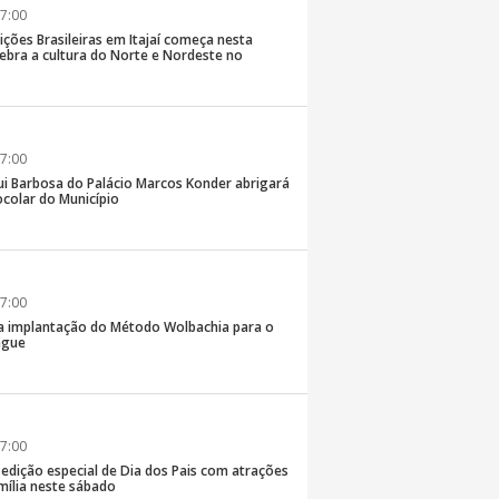
7:00
ições Brasileiras em Itajaí começa nesta
elebra a cultura do Norte e Nordeste no
7:00
ui Barbosa do Palácio Marcos Konder abrigará
colar do Município
7:00
 na implantação do Método Wolbachia para o
ngue
7:00
á edição especial de Dia dos Pais com atrações
mília neste sábado