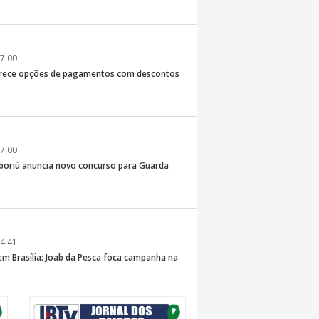
7:00
erece opções de pagamentos com descontos
7:00
boriú anuncia novo concurso para Guarda
4:41
 em Brasília: Joab da Pesca foca campanha na
 e defesa dos pescadores da AMFRI