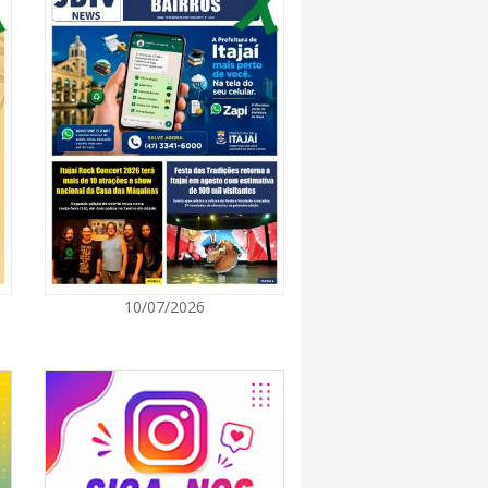
7:00
 de Ensino inicia entrega de novos uniformes
ras
7:00
Norte de SC expande e abre primeira unidade
is
7:00
10/07/2026
ção europeia ocorre enquanto inteligência
ta centers e carros elétricos elevam a demanda
rmazenamento no centro do debate
7:00
m navegantino estreia no Cineteatro
ebate sobre direitos da mulher