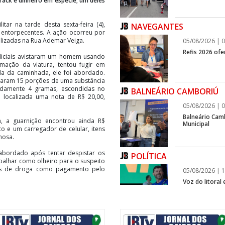
ack e dinheiro em espécie; um deles
tar na tarde desta sexta-feira (4),
NAVEGANTES
 entorpecentes. A ação ocorreu por
alizadas na Rua Ademar Veiga.
05/08/2026 | 0
Refis 2026 of
liciais avistaram um homem usando
mação da viatura, tentou fugir em
da da caminhada, ele foi abordado.
traram 15 porções de uma substância
madamente 4 gramas, escondidas no
BALNEÁRIO CAMBORIÚ
 localizada uma nota de R$ 20,00,
05/08/2026 | 0
Balneário Cam
, a guarnição encontrou ainda R$
Municipal
o e um carregador de celular, itens
nosa.
abordado após tentar despistar os
POLÍTICA
rabalhar como olheiro para o suspeito
des de droga como pagamento pelo
05/08/2026 | 1
Voz do litoral
infraestrutura
s foram encaminhados à Central de
i registrada como tráfico de drogas e
am à disposição da Justiça.
ITAPEMA