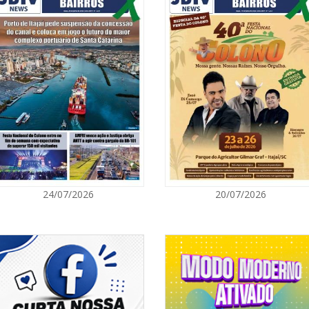
05/08/2026 | 0
Rede Municipal
para merendei
GERAL
05/08/2026 | 0
Sorveteria do 
em Florianópol
GERAL
05/08/2026 | 0
24/07/2026
20/07/2026
Queda na gera
artificial, da
e colocam o a
energético
NAVEGANTES
05/08/2026 | 0
Curta-metrage
Carecão com d