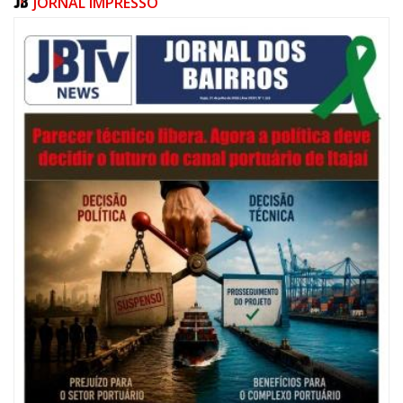
JORNAL IMPRESSO
05/08/2026 | 07:00
Salão Nobre Rui Barbosa do Palácio Marcos Konder abrigará gabinete
protocolar do Município
ITAJAÍ