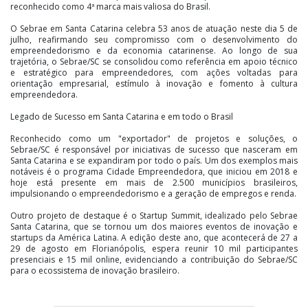
reconhecido como 4ª marca mais valiosa do Brasil.
O Sebrae em Santa Catarina celebra 53 anos de atuação neste dia 5 de
julho, reafirmando seu compromisso com o desenvolvimento do
empreendedorismo e da economia catarinense. Ao longo de sua
trajetória, o Sebrae/SC se consolidou como referência em apoio técnico
e estratégico para empreendedores, com ações voltadas para
orientação empresarial, estímulo à inovação e fomento à cultura
empreendedora.
Legado de Sucesso em Santa Catarina e em todo o Brasil
Reconhecido como um "exportador" de projetos e soluções, o
Sebrae/SC é responsável por iniciativas de sucesso que nasceram em
Santa Catarina e se expandiram por todo o país. Um dos exemplos mais
notáveis é o programa Cidade Empreendedora, que iniciou em 2018 e
hoje está presente em mais de 2.500 municípios brasileiros,
impulsionando o empreendedorismo e a geração de empregos e renda.
Outro projeto de destaque é o Startup Summit, idealizado pelo Sebrae
Santa Catarina, que se tornou um dos maiores eventos de inovação e
startups da América Latina. A edição deste ano, que acontecerá de 27 a
29 de agosto em Florianópolis, espera reunir 10 mil participantes
presenciais e 15 mil online, evidenciando a contribuição do Sebrae/SC
para o ecossistema de inovação brasileiro.
Inova Startups: Acelerando o Desenvolvimento de Startups