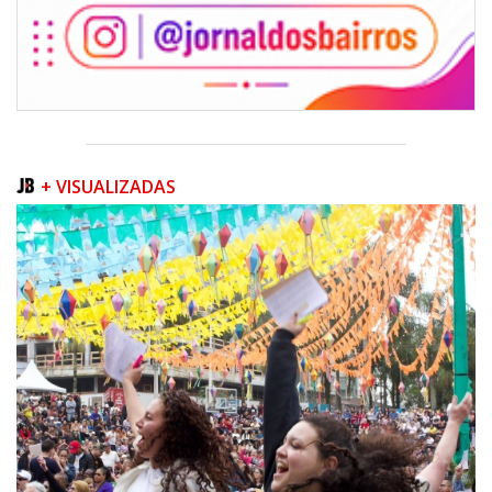
+ VISUALIZADAS
05/08/2026 | 07:00
Queda na geração europeia ocorre enquanto inteligência artificial, data
centers e carros elétricos elevam a demanda e colocam o
armazenamento no centro do debate energético
NAVEGANTES