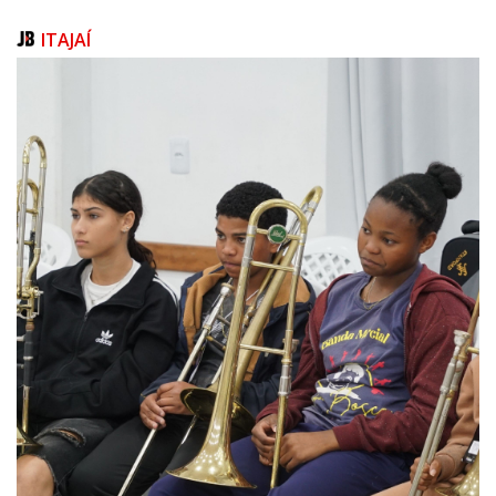
incluídas no programa.
ITAJAÍ
Os interessados podem aderir ao REFIS até o dia 28 de novembro de
2025, sendo o prazo passível de prorrogação por até 180 dias por ato
do Poder Executivo. A adesão requer a formalização de um pedido,
acompanhado de documentação específica, como confissão de dívida e,
em casos necessários, procuração de terceiros interessados. Para
aderir, o contribuinte deve procurar a Secretaria (Rua Nilo Anastácio
Vieira, 180, Centro) para formalizar a negociação.
Os descontos e condições de parcelamento foram elaborados em
conformidade com a Lei de Responsabilidade Fiscal, assegurando a
sustentabilidade das finanças públicas. “O REFIS 2025 é uma
oportunidade única para contribuintes regularizarem sua situação fiscal
com condições vantajosas, contribuindo para o fortalecimento das
finanças municipais e o desenvolvimento da cidade de Penha”, finaliza o
prefeito, Luizinho Américo. O valor da dívida ativa da Prefeitura é de R$
127.650.176,56.
OPÇÕES DE NEGOCIAÇÃO
I - 100% de desconto (juros e multa), se o montante do crédito for pago à
vista, podendo ser parcelado até o final do primeiro exercício de
vigência do programa;
II - 70% de desconto (juros e multa), com pagamento de 20% (vinte por
cento) referente à entrada, podendo o saldo ser parcelado em até 12
(doze) meses, cujo montante será acrescido de juros financeiros