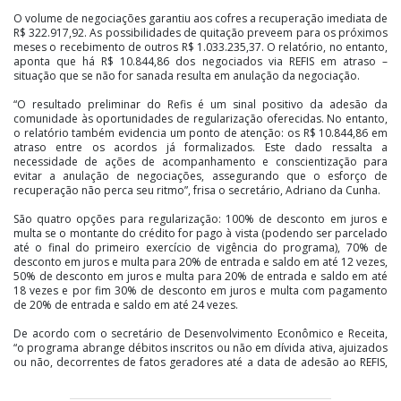
O volume de negociações garantiu aos cofres a recuperação imediata de
R$ 322.917,92. As possibilidades de quitação preveem para os próximos
meses o recebimento de outros R$ 1.033.235,37. O relatório, no entanto,
aponta que há R$ 10.844,86 dos negociados via REFIS em atraso –
situação que se não for sanada resulta em anulação da negociação.
“O resultado preliminar do Refis é um sinal positivo da adesão da
comunidade às oportunidades de regularização oferecidas. No entanto,
o relatório também evidencia um ponto de atenção: os R$ 10.844,86 em
atraso entre os acordos já formalizados. Este dado ressalta a
necessidade de ações de acompanhamento e conscientização para
evitar a anulação de negociações, assegurando que o esforço de
recuperação não perca seu ritmo”, frisa o secretário, Adriano da Cunha.
São quatro opções para regularização: 100% de desconto em juros e
multa se o montante do crédito for pago à vista (podendo ser parcelado
até o final do primeiro exercício de vigência do programa), 70% de
desconto em juros e multa para 20% de entrada e saldo em até 12 vezes,
50% de desconto em juros e multa para 20% de entrada e saldo em até
18 vezes e por fim 30% de desconto em juros e multa com pagamento
de 20% de entrada e saldo em até 24 vezes.
De acordo com o secretário de Desenvolvimento Econômico e Receita,
“o programa abrange débitos inscritos ou não em dívida ativa, ajuizados
ou não, decorrentes de fatos geradores até a data de adesão ao REFIS,
permitindo a inclusão de multas relacionadas a obrigações”. Multas de
trânsito, obrigações contratuais e infrações ambientais não podem ser