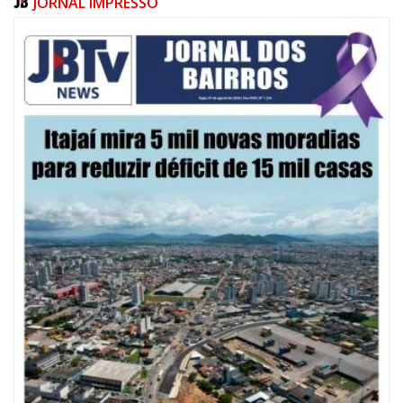
JORNAL IMPRESSO
07/08/2026 | 10:15
Defesa Civil de Itajaí e Univali ampliam monitoramento das marés com
novo marégrafo
NAVEGANTES