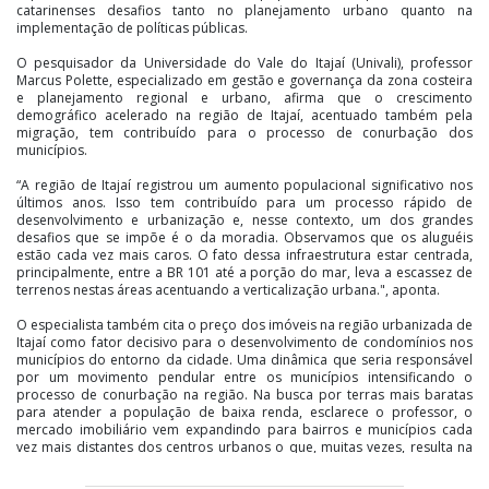
catarinenses desafios tanto no planejamento urbano quanto na
implementação de políticas públicas.
O pesquisador da Universidade do Val​e do Itajaí (Univali), professor
Marcus Polette, especializado em gestão e governança da zona costeira
e planejamento regional e urbano, afirma que o crescimento
demográfico acelerado na região de Itajaí, acentuado também pela
migração, tem contribuído para o processo de conurbação dos
municípios.
“A região de Itajaí registrou um aumento populacional significativo nos
últimos anos. Isso tem contribuído para um processo rápido de
desenvolvimento e urbanização e, nesse contexto, um dos grandes
desafios que se impõe é o da moradia. Observamos que os aluguéis
estão cada vez mais caros. O fato dessa infraestrutura estar centrada,
principalmente, entre a BR 101 até a porção do mar, leva a escassez de
terrenos nestas áreas acentuando a verticalização urbana.", aponta.
O especialista também cita o preço dos imóveis na região urbanizada de
Itajaí como fator decisivo para o desenvolvimento de condomínios nos
municípios do entorno da cidade. Uma dinâmica que seria responsável
por um movimento pendular entre os municípios intensificando o
processo de conurbação na região. Na busca por terras mais baratas
para atender a população de baixa renda, esclarece o professor, o
mercado imobiliário vem expandindo para bairros e municípios cada
vez mais distantes dos centros urbanos o que, muitas vezes, resulta na
construção de empreendimentos de grande porte em lotes
relativamente pequenos.