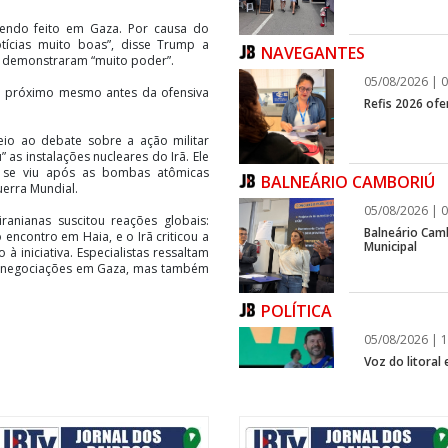
sendo feito em Gaza. Por causa do
tícias muito boas”, disse Trump a
NAVEGANTES
 demonstraram “muito poder”.
05/08/2026 | 0
va próximo mesmo antes da ofensiva
Refis 2026 of
io ao debate sobre a ação militar
as instalações nucleares do Irã. Ele
 se viu após as bombas atômicas
BALNEÁRIO CAMBORIÚ
erra Mundial.
05/08/2026 | 0
ranianas suscitou reações globais:
Balneário Cam
encontro em Haia, e o Irã criticou a
Municipal
 iniciativa. Especialistas ressaltam
as negociações em Gaza, mas também
POLÍTICA
05/08/2026 | 1
Voz do litoral
infraestrutura
ITAPEMA