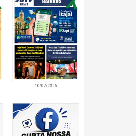
7:00
 de Ensino inicia entrega de novos uniformes
ras
7:00
Norte de SC expande e abre primeira unidade
is
7:00
10/07/2026
ção europeia ocorre enquanto inteligência
ta centers e carros elétricos elevam a demanda
rmazenamento no centro do debate
7:00
m navegantino estreia no Cineteatro
ebate sobre direitos da mulher