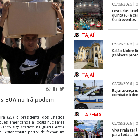
05/08/2026 | 0
Festa das Trad
quinta (6) e c
Centreventos
ITAJAÍ
05/08/2026 | 0
Salão Nobre R
gabinete proto
ITAJAÍ
05/08/2026 | 0
Itajaí avança
combate à de
os EUA no Irã podem
ITAPEMA
ra (25), o presidente dos Estados
ues americanos a locais nucleares
05/08/2026 | 0
anço significativo” na guerra entre
Viva Praia ter
u estar “muito perto” de fechar um
para toda a fa