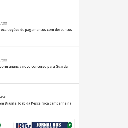
7:00
erece opções de pagamentos com descontos
7:00
boriú anuncia novo concurso para Guarda
4:41
 em Brasília: Joab da Pesca foca campanha na
 e defesa dos pescadores da AMFRI