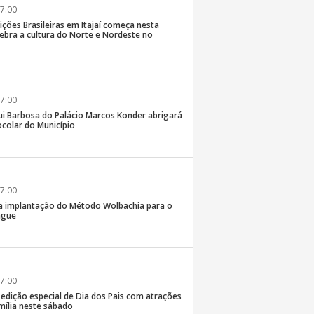
7:00
ições Brasileiras em Itajaí começa nesta
elebra a cultura do Norte e Nordeste no
7:00
ui Barbosa do Palácio Marcos Konder abrigará
colar do Município
7:00
 na implantação do Método Wolbachia para o
ngue
7:00
á edição especial de Dia dos Pais com atrações
mília neste sábado