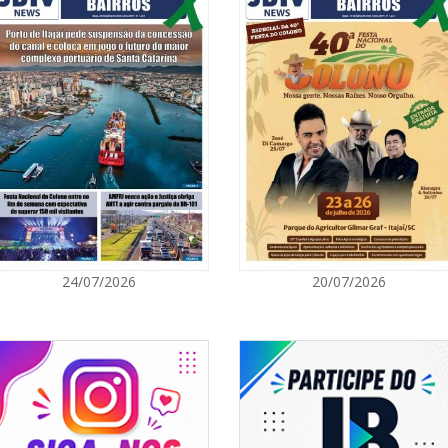
05/08/2026 | 0
Rede Municipal
para merendei
GERAL
05/08/2026 | 0
Sorveteria do 
em Florianópol
GERAL
05/08/2026 | 0
24/07/2026
20/07/2026
Queda na gera
artificial, da
e colocam o a
energético
NAVEGANTES
05/08/2026 | 0
Curta-metrage
Carecão com d