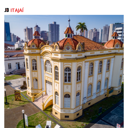
dois mandatos, presidente do Conselho Regional de Engenharia e
Arquitetura (Crea) no estado.
ITAJAÍ
(Com a colaboração de Fabricio Escandiuzzi)
FOTO: Bruno Collaço / AGÊNCIA AL