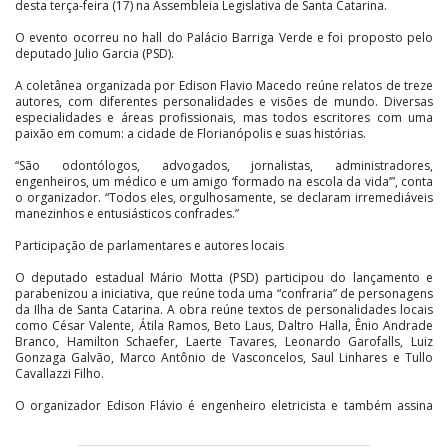
desta terça-feira (17) na Assembleia Legislativa de Santa Catarina.
O evento ocorreu no hall do Palácio Barriga Verde e foi proposto pelo
deputado Julio Garcia (PSD).
A coletânea organizada por Edison Flavio Macedo reúne relatos de treze
autores, com diferentes personalidades e visões de mundo. Diversas
especialidades e áreas profissionais, mas todos escritores com uma
paixão em comum: a cidade de Florianópolis e suas histórias.
“São odontólogos, advogados, jornalistas, administradores,
engenheiros, um médico e um amigo ‘formado na escola da vida’”, conta
o organizador. “Todos eles, orgulhosamente, se declaram irremediáveis
manezinhos e entusiásticos confrades.”
Participação de parlamentares e autores locais
O deputado estadual Mário Motta (PSD) participou do lançamento e
parabenizou a iniciativa, que reúne toda uma “confraria” de personagens
da Ilha de Santa Catarina. A obra reúne textos de personalidades locais
como César Valente, Átila Ramos, Beto Laus, Daltro Halla, Ênio Andrade
Branco, Hamilton Schaefer, Laerte Tavares, Leonardo Garofalls, Luiz
Gonzaga Galvão, Marco Antônio de Vasconcelos, Saul Linhares e Tullo
Cavallazzi Filho.
O organizador Edison Flávio é engenheiro eletricista e também assina
textos na obra. Foi professor de inúmeras disciplinas do Centro
Tecnológico da Universidade Federal de Santa Catarina (UFSC) e, por