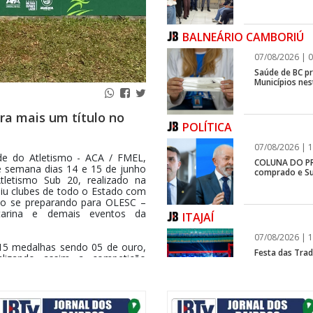
BALNEÁRIO CAMBORIÚ
07/08/2026 | 0
Saúde de BC p
Municípios ne
ra mais um título no
POLÍTICA
07/08/2026 | 1
 do Atletismo - ACA / FMEL,
COLUNA DO PRI
de semana dias 14 e 15 de junho
comprado e Su
letismo Sub 20, realizado na
niu clubes de todo o Estado com
tão se preparando para OLESC –
tarina e demais eventos da
ITAJAÍ
07/08/2026 | 1
15 medalhas sendo 05 de ouro,
Festa das Trad
lizando assim a competição
estreia, e Reg
l no naipe masculino e obtendo
feminino fazendo bonito mesmo
alificado.
BALNEÁRIO CAMBORIÚ