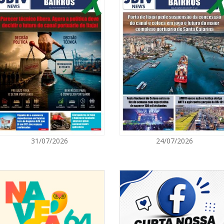
sé Alexander Fernandes Arreaza,
Bernardo Linck Reichel Mafra,
07/08/2026 | 0
tivas provas disputadas, além
Ambiental refo
encedora dos 100 metros e 200
quilos de pilha
os os envolvidos diretamente e
apel importante nos resultados
GERAL
quistado grandes resultados
meiros colocados em todos os
07/08/2026 | 0
os este ano. Isto nos enche de
Jordan Hang le
 seguindo no caminho certo,
InspiraBQ, em
egorias de base, possibilitando
 e dando a devida atenção aos
ITAPEMA
uito ao apoio da Confederação
aos projetos desenvolvidos pelo
07/08/2026 | 0
31/07/2026
24/07/2026
WEG, Sidrasul, Gomes da Costa,
Prefeitura de
gístico, DM Agência Marítima e
para artistas 
incentivo ao Esporte oferecendo
 atletas, que seguem firme a
 a serem realizados durante o
ITAPEMA
Medalhistas do
07/08/2026 | 0
Itapema se des
região