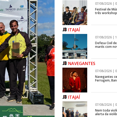
07/08/2026 | 0
Festival de Mús
três workshops
ITAJAÍ
07/08/2026 | 1
Defesa Civil d
marés com no
NAVEGANTES
07/08/2026 | 0
Navegantes ce
Ferrugem, Ban
ITAJAÍ
07/08/2026 | 0
Nem toda violê
alerta da viol