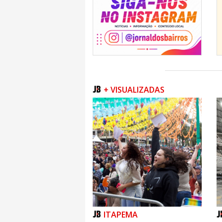
Rafaella Soares Dognini: - 1º Lugar nos
- 1º lugar nos 200 
Mateus Ribeiro Pereira dos Santos:
marcha atlética
+ VISUALIZADAS
Bernardo Linck Reichel Mafra: - 1º Lugar
- 3º Lugar no reveza
José Alexander Fernandes Arreaza: 
obstáculo
- 2º Lugar no
Lucas Mendonça Fagundes: - 2º Lugar n
ITAPEMA