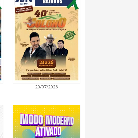
7:00
rça descarte sustentável com envio de 330
s à logística reversa
7:00
va estratégias de marketing e vendas ao
 Brusque
7:00
20/07/2026
 Itapema segue com credenciamento aberto
e produtores culturais
7:00
taca no IDEB e conquista melhor resultado da