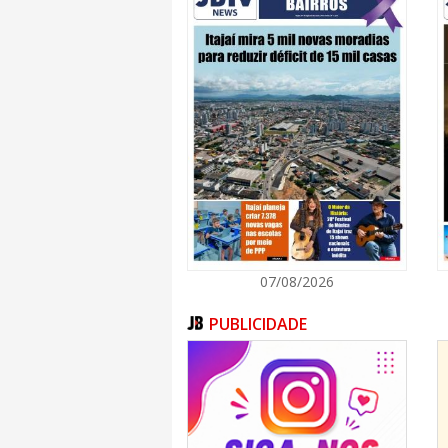
Como destaques tivemos os atletas: Jo
Mateus Ribeiro Pereira dos Santos, 
sendo todos campeões em suas respec
da atleta Rafaella Soares Dognini v
metros.
Segundo os treinadores da equipe tod
indiretamente com o trabalho tem um p
alcançados, pois a equipe tem con
posicionando o clube entre os pri
eventos estaduais no qual participam
orgulho e de certeza de estarmos
destinando uma atenção especial as cat
sempre uma renovação com qualidade
atletas já formados no clube.
O sucesso deste trabalho deve-se m
Brasileira de Atletismo- CBAt, Fmel e 
07/08/2026
clube com o patrocínio das empresas 
Itashore, Evolution e VS Operador Lo
Serviços Logísticos através da Lei de 
PUBLICIDADE
as condições necessárias a nossos
preparação para os próximos eventos
ano.
Estadual Sub 20