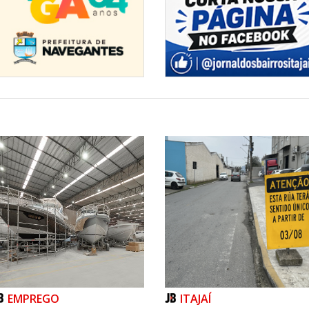
 100 metros
metros
 - 1º Lugar nos 10000 metros
 decatlo
mento 4 x 100m
- 1º Lugar no 3000 metros com
s 5 km
os 110 metros com barreiras
EMPREGO
ITAJAÍ