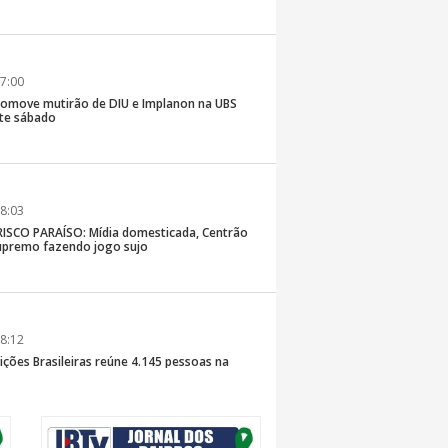
7:00
romove mutirão de DIU e Implanon na UBS
ste sábado
8:03
SCO PARAÍSO: Mídia domesticada, Centrão
premo fazendo jogo sujo
8:12
ições Brasileiras reúne 4.145 pessoas na
inaldo Sama sobe ao palco nesta sexta, às 19h