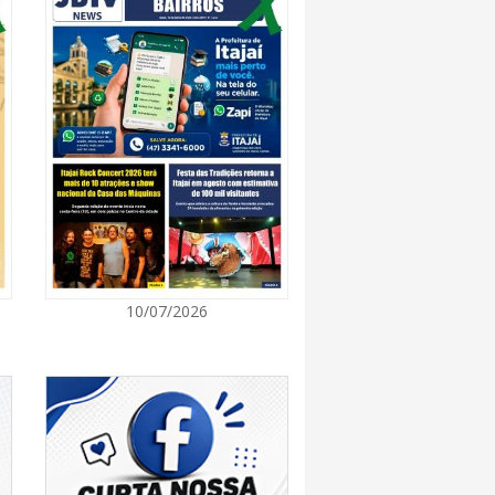
8:28
 se forma sobre o oceano, mas Santa
impactos provocados pela frente fria e pelo
7:00
Cultura retoma oficinas culturais com diversas
ara a comunidade
7:00
10/07/2026
a a exploração da gastronomia do 14º
arroupilha estão abertas
7:00
osição de arte transforma o Paço Municipal
de cultura