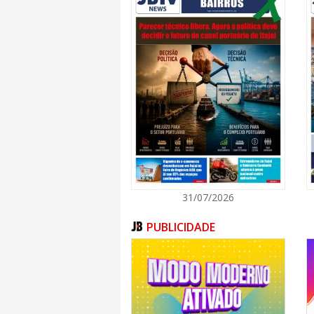
Max Gasperazzo
Roberta Miranda
​25 de setembro
Isabela Fogaça
Banda Polifônica
Janine Helene (Austrália) e Guinha Ramires
Sá & Guarabira
31/07/2026
PUBLICIDADE