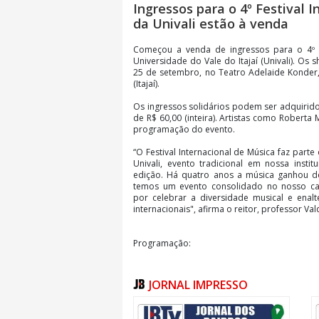
Ingressos para o 4º Festival 
da Univali estão à venda
​​Começou a venda de ingressos para o 4º F
Universidade do Vale do Itajaí (Univali). Os
25 de setembro, no Teatro Adelaide Konder,
(Itajaí).
Os ingressos solidários podem ser adquirido
de R$ 60,00 (inteira). Artistas como Roberta
programação do evento.
“O Festival Internacional de Música faz part
Univali, evento tradicional em nossa insti
edição. Há quatro anos a música ganhou 
temos um evento consolidado no nosso ca
por celebrar a diversidade musical e enalte
internacionais", afirma o reitor, professor Vald
Programação:
24 de setembro
JORNAL IMPRESSO
Juliana Montoya
Mariana & Javier (Argentina)