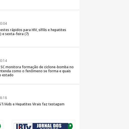
0:04
stes rápidos para HIV, sífilis e hepatites
) e sexta-feira (7)
0:14
de SC monitora formação de ciclone-bomba no
; entenda como o fenômeno se forma e quais
o estado
8:18
T/Aids e Hepatites Virais faz testagem
te ao CIS