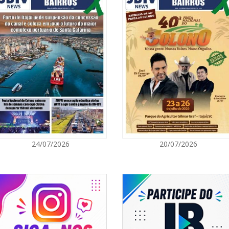
06/08/2026 | 1
Ciclone-bomba
Catarina terá 
vento Sul
ITAPEMA
06/08/2026 | 0
Secretaria de 
modalidades p
BALNEÁRIO CAMBORIÚ
06/08/2026 | 0
24/07/2026
20/07/2026
Inscrições par
Acampamento F
CAMBORIÚ
06/08/2026 | 0
Camboriú: exp
em um espaço 