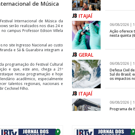
Internacional de Música
ITAJAÍ
estival Internacional de Música da
06/08/2026 | 1
 shows serão realizados nos dias 24 e
 no campus Professor Edison Villela
Ação oferece te
nesta quinta (6
s no site Ingresso Nacional ao custo
 Miranda e Sá & Guarabira integram a
GERAL
06/08/2026 | 1
e da programação do Festival Cultural
tuição e que, este ano, chega a 21º
Defesa Civil 
destaque nessa programação e hoje
Sul do Brasil
os impactos n
lendário acadêmico, especialmente
cer talentos regionais, nacionais e
ir Cechinel Filho.
ITAJAÍ
06/08/2026 | 1
Programa de IS
rápida em fren
GERAL