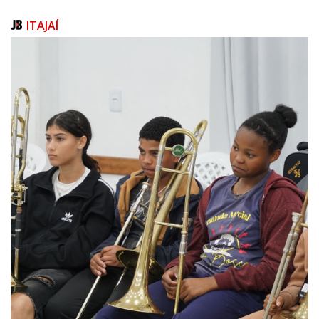
“O Universidade Gratuita é a maior política educacional da história de
ITAJAÍ
nosso Estado e já abrange 54% dos estudantes das instituições
comunitárias de Santa Catarina. O objetivo do programa sempre foi
garantir que estudantes de escolas estaduais possam acessar o ensino
superior. Protegê-lo é dever de todos nós”, afirma a secretária Luciane.
Confira abaixo todas as medidas que estão sendo implementadas pela
SED para ampliar a fiscalização e impedir possíveis irregularidades:
Os editais serão publicados antes do período de matrícula, dando mais
tempo de organização aos estudantes;
Divulgação semestral dos contemplados, com listas públicas e
atualizadas, garantindo acesso à informação;
Novo simulador do índice de carência online que vai permitir prever a
elegibilidade com base nos critérios definidos;.
SED fará a reavaliação do cálculo que compõe o índice de carência do
estudante;
Maior transparência nas contrapartidas. Universidades e egressos terão
suas ações divulgadas de forma ainda mais clara;
Comissão de fiscalização ampliada, agora com representantes do
Ministério Público, Controladoria-Geral do Estado, Assembleia Legislativa
de Santa Catarina e Polícia Civil;
Relatórios semestrais com dados detalhados sobre o programa e os
recursos aplicados serão divulgados;
Novo Disque-Denúncia 0800, um canal gratuito para receber denúncias e
fortalecer o controle social;
Página oficial com todas as informações. Editais, listas, relatórios,