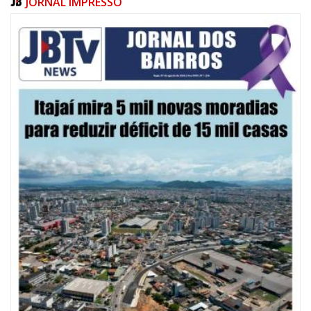
JORNAL IMPRESSO
07/08/2026 | 10:15
Defesa Civil de Itajaí e Univali ampliam monitoramento das marés com
novo marégrafo
NAVEGANTES