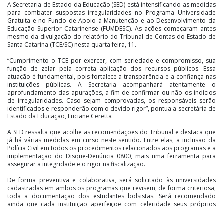
A Secretaria de Estado da Educação (SED) está intensificando as medidas
para combater suspostas irregularidades no Programa Universidade
Gratuita e no Fundo de Apoio à Manutenção e ao Desenvolvimento da
Educação Superior Catarinense (FUMDESC). As ações começaram antes
mesmo da divulgação do relatório do Tribunal de Contas do Estado de
Santa Catarina (TCE/SC) nesta quarta-feira, 11.
“Cumprimento o TCE por exercer, com seriedade e compromisso, sua
função de zelar pela correta aplicação dos recursos públicos. Essa
atuação é fundamental, pois fortalece a transparência e a confiança nas
instituições públicas. A Secretaria acompanhará atentamente o
aprofundamento das apurações, a fim de confirmar ou não os indícios
de irregularidades. Caso sejam comprovadas, os responsáveis serão
identificados e responderão com o devido rigor”, pontua a secretária de
Estado da Educação, Luciane Ceretta.
A SED ressalta que acolhe as recomendações do Tribunal e destaca que
já há várias medidas em curso neste sentido. Entre elas, a inclusão da
Polícia Civil em todos os procedimentos relacionados aos programas e a
implementação do Disque-Denúncia 0800, mais uma ferramenta para
assegurar a integridade e o rigor na fiscalização.
De forma preventiva e colaborativa, será solicitado às universidades
cadastradas em ambos os programas que revisem, de forma criteriosa,
toda a documentação dos estudantes bolsistas. Será recomendado
ainda que cada instituição aperfeiçoe com celeridade seus próprios
processos internos de investigação, contribuindo com o esforço
conjunto por uma gestão pública ética, eficiente e responsável.