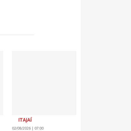
7:00
itz terá concerto “Rock ao Piano” neste
7:00
 de medicamentos de BC estará fechado nos
e agosto para realização de inventário
ITAJAÍ
02/08/2026 | 07:00