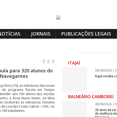
NOTÍCIAS
JORNAIS
PUBLICAÇÕES LEGAIS
ITAJAÍ
ula para 320 alunos do
08/08/2026 | 0
m Navegantes
Itajaí recebe 
a-feira (10), as estruturas das novas
os do programa “Escola em Tempo
 atender aos 160 alunos das escolas
BALNEÁRIO CAMBORIÚ
entro, e Rosa Maria Xavier, na Meia
as receberão as estruturas: Giovana
08/08/2026 | 0
a de Lourdes Couto Cabral – CAIC, no
20 anos da Lei
 160 estudantes.
de violência 