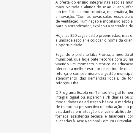
A oferta do ensino integral nas escolas m
maio. Voltada a alunos do 4º ao 7º ano, ofer
em temáticas como robótica, matemática, ling
e inovação. “Com as novas salas, esses alun
de ventilação, iluminação e mobiliário escol
para o aprendizado”, explicou a secretária de 
Hoje, as 320 vagas estão preenchidas, mas 
a unidade escolar e colocar o nome da crian
a oportunidade.
Segundo o prefeito Liba Fronza, a medida 
municipal, que hoje bate recorde com 20 mi
vivendo um momento histórico na Educaçã
oferecer a melhor estrutura e ensino de quali
reforça o compromisso da gestão municipa
atendimento das demandas locais, de form
reforçou Liba.
O Programa Escola em Tempo Integral foment
integral (igual ou superior a 7h diárias ou
modalidades da educação básica. A medida 
de tempo na perspectiva da educação e a p
estudantes em situação de vulnerabilidade
fornece assistência técnica e financeira 
alinhadas à Base Nacional Comum Curricular