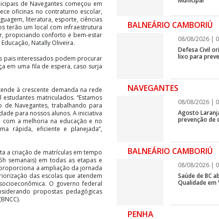
Municipal
unicipais de Navegantes começou em
ece oficinas no contraturno escolar,
uagem, literatura, esporte, ciências
BALNEÁRIO CAMBORIÚ
os terão um local com infraestrutura
ar, propiciando conforto e bem-estar
08/08/2026 | 0
Educação, Natally Oliveira.
Defesa Civil o
lixo para prev
os pais interessados podem procurar
ça em uma fila de espera, caso surja
NAVEGANTES
atende à crescente demanda na rede
l estudantes matriculados. “Estamos
08/08/2026 | 0
o de Navegantes, trabalhando para
Agosto Laranj
dade para nossos alunos. A iniciativa
prevenção de d
l com a melhoria na educação e no
a rápida, eficiente e planejada”,
BALNEÁRIO CAMBORIÚ
a a criação de matrículas em tempo
 35h semanais) em todas as etapas e
08/08/2026 | 0
proporciona a ampliação da jornada
riorização das escolas que atendem
Saúde de BC ab
Qualidade em V
 socioeconômica. O governo federal
considerando propostas pedagógicas
 (BNCC).
PENHA