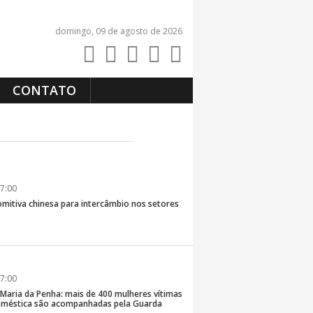
domingo, 09 de agosto de 2026
CONTATO
7:00
comitiva chinesa para intercâmbio nos setores
7:00
 Maria da Penha: mais de 400 mulheres vítimas
doméstica são acompanhadas pela Guarda