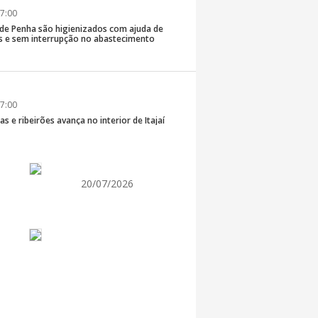
7:00
 de Penha são higienizados com ajuda de
 e sem interrupção no abastecimento
7:00
s e ribeirões avança no interior de Itajaí
20/07/2026
7:00
promove semana de oficinas gratuitas e
urais em Itajaí
7:00
ra de Vereadores de Itajaí reúnem
ara discutir políticas públicas e inovação