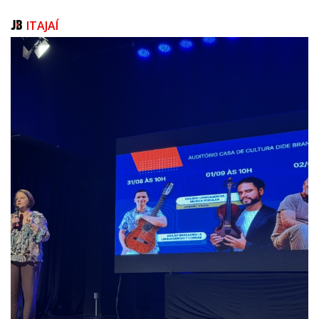
Combinando cultura, música, gastronomia e lazer, o Santa Catarina
Beerfest promete ser um dos grandes destaques do calendário de
ITAJAÍ
comemorações do aniversário de Itajaí.
Programação:
Quarta-feira 11 de junho 17h às 00h
- GT80 e Dazaranha
Quinta-feira 12 de junho 17h às 00h
- Sex Onn Fire e Vintage Cult
Sexta-feira 13 de junho 17h às 00h
- Black Tainha e Incandescente
Sábado 14 de junho 15h às 00h
- Escola de música Musicalize Itajaí, Yellowbox, Highline e S.A
Domingo 15 de junho 15h às 22h
- Escola de música Musicalize Itajaí, Flerte e NBLA