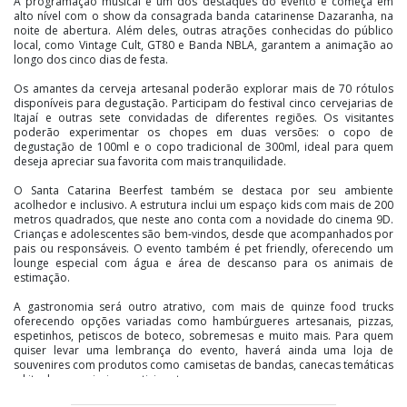
A programação musical é um dos destaques do evento e começa em
alto nível com o show da consagrada banda catarinense Dazaranha, na
noite de abertura. Além deles, outras atrações conhecidas do público
local, como Vintage Cult, GT80 e Banda NBLA, garantem a animação ao
longo dos cinco dias de festa.
Os amantes da cerveja artesanal poderão explorar mais de 70 rótulos
disponíveis para degustação. Participam do festival cinco cervejarias de
Itajaí e outras sete convidadas de diferentes regiões. Os visitantes
poderão experimentar os chopes em duas versões: o copo de
degustação de 100ml e o copo tradicional de 300ml, ideal para quem
deseja apreciar sua favorita com mais tranquilidade.
O Santa Catarina Beerfest também se destaca por seu ambiente
acolhedor e inclusivo. A estrutura inclui um espaço kids com mais de 200
metros quadrados, que neste ano conta com a novidade do cinema 9D.
Crianças e adolescentes são bem-vindos, desde que acompanhados por
pais ou responsáveis. O evento também é pet friendly, oferecendo um
lounge especial com água e área de descanso para os animais de
estimação.
A gastronomia será outro atrativo, com mais de quinze food trucks
oferecendo opções variadas como hambúrgueres artesanais, pizzas,
espetinhos, petiscos de boteco, sobremesas e muito mais. Para quem
quiser levar uma lembrança do evento, haverá ainda uma loja de
souvenires com produtos como camisetas de bandas, canecas temáticas
e kits das cervejarias participantes.