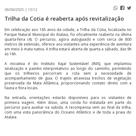
PUBLICAÇÕES LEGAIS
06/06/2025 | 10:12
CONTATO
Trilha da Cotia é reaberta após revitalização
Em celebração aos 165 anos da cidade, a Trilha da Cotia, localizada no
Parque Natural Municipal do Atalaia, foi oficialmente reaberta na última
quarta-feira (4). O percurso, agora autoguiado e com cerca de 800
metros de extensão, oferece aos visitantes uma experiência de aventura
em meio à mata nativa. A trilha estará aberta de quarta a sábado, das 9h
às 16h.
A iniciativa é do Instituto Itajaí Sustentável (INIS), que implantou
sinalização e painéis interpretativos ao longo do caminho, permitindo
que os trilheiros percorram a rota sem a necessidade de
acompanhamento de guia. O trajeto atravessa trechos de vegetação
preservada da Mata Atlântica, proporcionando contato direto com a
fauna e flora locais.
Na entrada, orientações estarão disponíveis para os visitantes de
primeira viagem. Além disso, uma corda foi instalada em parte do
percurso para auxiliar na subida. A recompensa vem ao final da trilha,
com uma vista panorâmica do Oceano Atlântico e de toda a praia do
Atalaia.