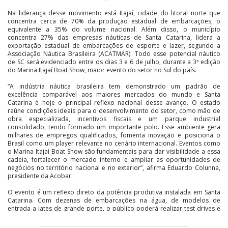
Na liderança desse movimento está Itajaí, cidade do litoral norte que
concentra cerca de 70% da produção estadual de embarcações, o
equivalente a 35% do volume nacional. Além disso, o município
concentra 27% das empresas náuticas de Santa Catarina, lidera a
exportação estadual de embarcações de esporte e lazer, segundo a
Associação Náutica Brasileira (ACATMAR). Todo esse potencial náutico
de SC será evidenciado entre os dias 3 e 6 de julho, durante a 3ª edição
do Marina Itajaí Boat Show, maior evento do setor no Sul do país.
“A indústria náutica brasileira tem demonstrado um padrão de
excelência comparável aos maiores mercados do mundo e Santa
Catarina é hoje o principal reflexo nacional desse avanço. O estado
reúne condições ideais para o desenvolvimento do setor, como mão de
obra especializada, incentivos fiscais e um parque industrial
consolidado, tendo formado um importante polo. Esse ambiente gera
milhares de empregos qualificados, fomenta inovação e posiciona o
Brasil como um player relevante no cenário internacional. Eventos como
o Marina Itajaí Boat Show são fundamentais para dar visibilidade a essa
cadeia, fortalecer o mercado interno e ampliar as oportunidades de
negócios no território nacional e no exterior”, afirma Eduardo Colunna,
presidente da Acobar.
O evento é um reflexo direto da potência produtiva instalada em Santa
Catarina. Com dezenas de embarcações na água, de modelos de
entrada a iates de grande porte, o público poderá realizar test drives e
conhecer de perto a excelência da produção nacional. A estrutura do
Marina Itajaí Boat Show contará ainda com um shopping náutico